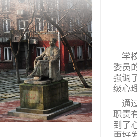
学
委员
强调
级心
通
职责
到了
更好