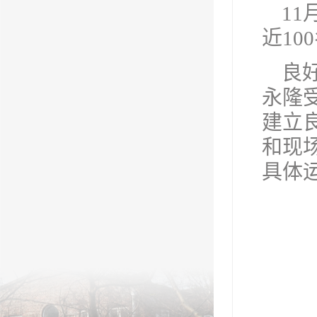
1
近10
良
永隆
建立
和现
具体