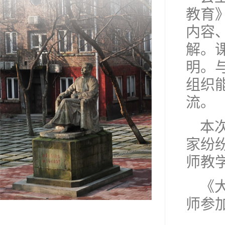
教育
内容
解。
明。
组织
流。
本
家纷
师教
《
师参