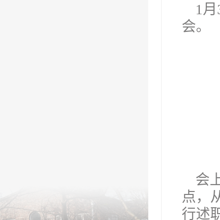
1
会。
会
点，
行述