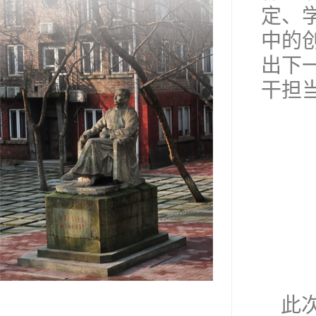
定、
中的
出下
干担
此