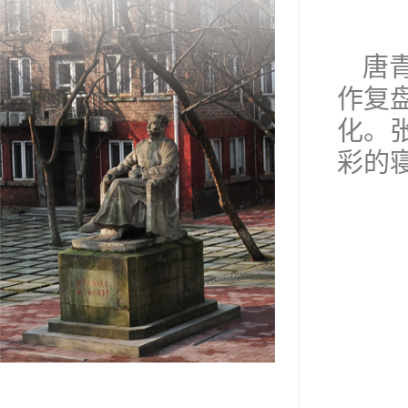
唐
作复
化。
彩的