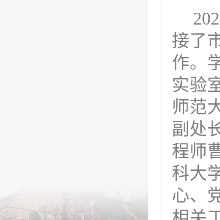
20
接了
作。
实验
师范
副处
程师
科大
心、
相关