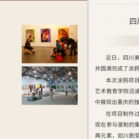
四
近日，四川美
并圆满完成了涂
本次涂鸦项
艺术教育学院迅
中展现出重庆的
在项目制作
现在参与录制的
典元素，如川剧