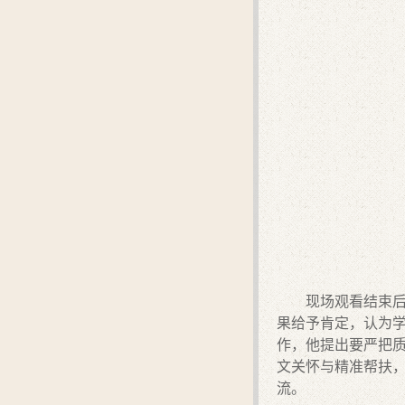
现场观看结束
果给予
肯定
，认为
作，他提出
要
严把
文关怀与精准帮扶
流。