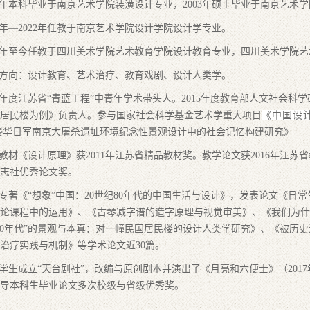
00年本科毕业于南京艺术学院装潢设计专业，2003年硕士毕业于南京艺术
年—2
022年任教于南京艺术学院设计学院设计学专业。
年至今任教于四川美术学院艺术教育学院设计教育专业，四川美术学院艺
方向：设计教育、艺术治疗、教育戏剧、设计人类学。
14年度江苏省“青蓝工程”中青年学术带头人。2015年度教育部人文社会
国居民楼为例》负责人。参与国家社会科学基金艺术学重大项目
《中国设
侵华日军南京大屠杀遗址环境纪念性景观设计中的社会记忆构建研究》
教材《设计原理》获2011年江苏省精品教材奖。教学论文获2016年
江苏省
志社优秀论文奖。
专著《“想象”中国：20世纪80年代的中国生活与设计》，发表论文《
论课程中的运用》、《古琴减字谱的造字原理与视觉审美》、《我们为什
80年代”的景观
与本真：对一幢民国居民楼的设计人类学研究》、《
被历史
治疗实践与机制》等学术论文近3
0篇。
学生成立“天台剧社”，改编与原创剧本并演出了《月亮和六便士》（2
017
导本科生毕业论文多次校级与省级优秀奖。