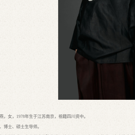
燕，女，197
8年生于江苏南京，祖籍四川资中。
、博士、硕士生导师。