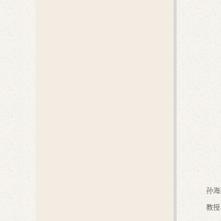
孙海
教授