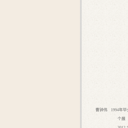
曹钟伟 1994
个展
201