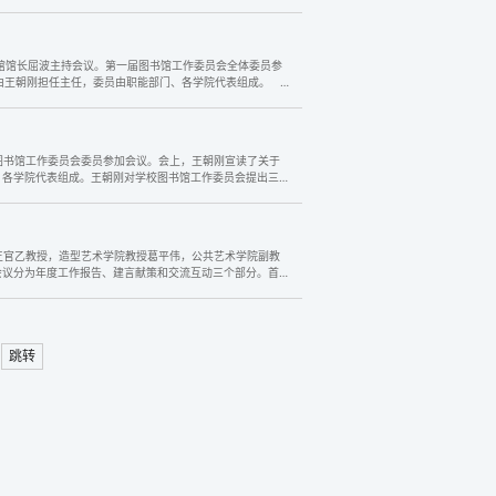
馆馆长屈波主持会议。第一届图书馆工作委员会全体委员参
会由王朝刚担任主任，委员由职能部门、各学院代表组成。
图书馆工作委员会委员参加会议。会上，王朝刚宣读了关于
、各学院代表组成。王朝刚对学校图书馆工作委员会提出三点
家王官乙教授，造型艺术学院教授葛平伟，公共艺术学院副教
会议分为年度工作报告、建言献策和交流互动三个部分。首先
跳转