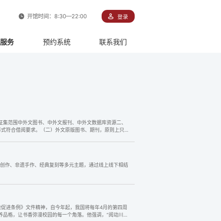
开馆时间：8:30—22:00
登录
服务
预约系统
联系我们
征集范围中外文图书、中外文报刊、中外文数据库资源二、
形式符合借阅要求。（二）外文原版图书、期刊，原则上只收
术创作、非遗手作、经典复刻等多元主题，通过线上线下相结
阅读促进条例》文件精神，自今年起，我国将每年4月的第四周
涵养品格，让书香弥漫校园的每一个角落。他强调，“阅动川