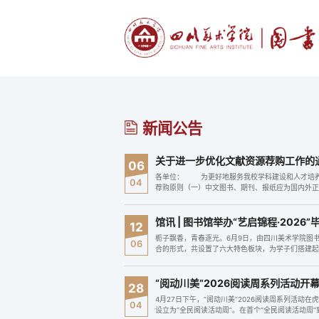
新闻公告
关于进一步优化文献资源荐购工作的
06
​各单位： 为更好地服务我校学科建设和人才培
04
荐购原则（一）中文图书、期刊、报纸应为国内外
藏纯学术类出版物...
馆讯 | 图书馆举办“艺启锦程·2026
12
栀子飘香，青春逐光。6月9日，由四川美术学院图
06
合的形式，共设置了六大特色板块，为学子们搭建
“阅动川美”2026阅读周系列活动开
28
4月27日下午，“阅动川美”2026阅读周系列活
04
设立为“全民阅读活动周”。在首个“全民阅读活动周