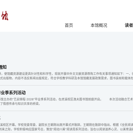
首页
本馆概况
读者
通知
养，使馆藏资源建设更具针对性和科学性，现就开展中外文文献资源荐购工作有关事项通知如下：一、
正式出版物，内容不违反新闻出版规定，符合学校教学科研及本馆馆藏发展政策需求，图书装帧和载体
”毕业季系列活动
书馆主办的“艺启锦程·2026”毕业季系列活动，在虎溪校区逸夫图书馆前庭开启。 本次活动融合艺
起了情感传承与知识共享的桥梁。
幕
动在虎溪校区开幕。学校党委常委、副院长王朝刚出席开幕式并致辞。王朝刚在致辞中指出，根据《全民
”到来之际，学校积极响应国家号召，策划“阅动川美”阅读周系列活动，旨在以阅读滋养心灵、以美育