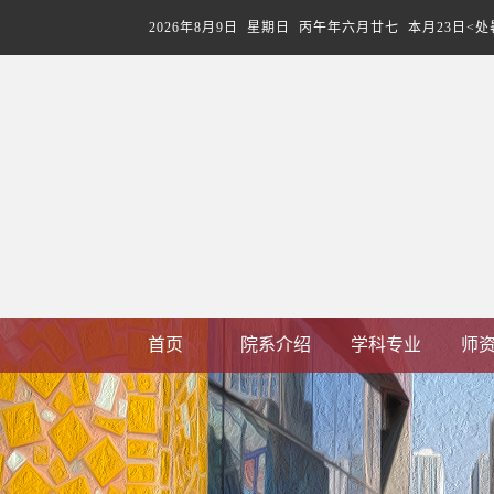
2026年8月9日 星期日 丙午年六月廿七 本月23日<处
首页
院系介绍
学科专业
师