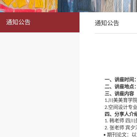
通知公告
通知公告
一、
讲座时间
二、
讲座地点
三、讲座内容
川美美育学
1.
空间设计专
2.
四、分享人介
韩老师
四川
1.
张老师
宾夕
2.
期刊论文：以
•