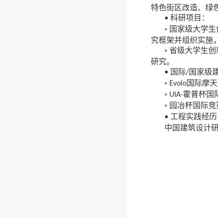
特色街区改造、绿
科研项目：
•
国家级大学生
◦
究框架并组织实施
省级大学生创
◦
研究。
国际
国家级
•
/
国际摩天
◦ Evolo
霍普杯国
◦ UIA-
园冶杯国际竞
◦
工程实践经历
•
中国建筑设计