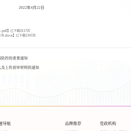
2022
年
4
月
22
日
pdf
】已下载
3117
次
.docx
】已下载
1347
次
情防控的重要通知
认及上传初审材料的通知
速导航
品牌推荐
党政机构