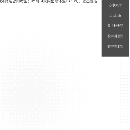
境外旅居史的考生；考前
14
天内出现体温≥
37.3
℃，或出现发
办事大厅
English
数字校史馆
数字图书馆
数字美术馆