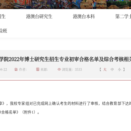
生
>
正文
招生
港澳台研究生
港澳台本科
第二学
验班
学院2022年博士研究生招生专业初审合格名单及综合考核相
4-22
作者：
来源：
浏览量：
3533
【
大
中
小
】
章
》，
我校专家组对已完成网上确认考生的材料进行了审核，结合教育部下达
审合格名单》（附件
1
）。