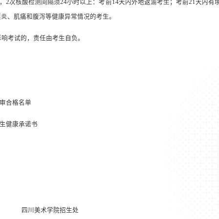
，
2
次核酸检测间隔须
24
小时以上：考前
14
天内外地返渝考生；考前
21
天内有
膜炎、肌痛和腹泻等健康异常情况的考生。
影响考试的，责任由考生自负。
审合格名单
生健康承诺书
四川美术学院招生处