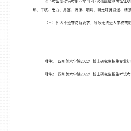
以下考生须提供考前
72
小时内
2
次核酸检测阴性证明
热、干咳、乏力、鼻塞、流涕、咽痛、嗅觉味觉减退、结
（三）如因不遵守防疫要求，导致无法进入学校或
附件
1
：
四川美术学院
2022
年博士研究生招生
专业初
附件
2
：四川美术学院
2022
年博士研究生招生考试考