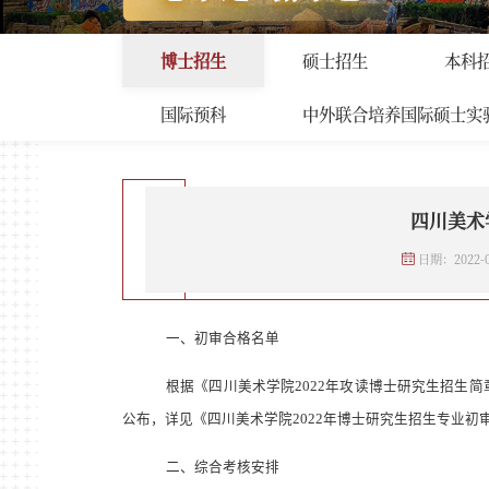
招生工作
首页
>
招生工作
>
博士招
博士招生
硕士招生
本科
国际预科
中外联合培养国际硕士实
四川美术
日期：2022-0
一、初审合格名单
根据《
四川美术学院
2022
年攻读博士研究生招生简
公布，详见《
四川美术学院
2022
年博士研究生招生
专业初
二、综合考核安排