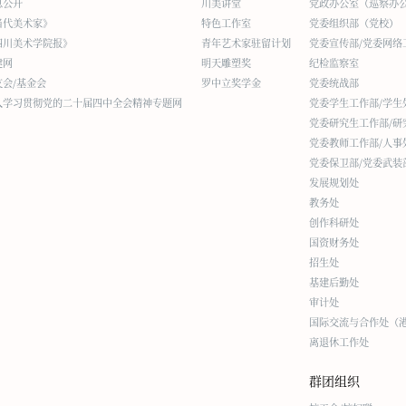
息公开
川美讲堂
党政办公室（巡察办
当代美术家》
特色工作室
党委组织部（党校）
四川美术学院报》
青年艺术家驻留计划
党委宣传部/党委网络
建网
明天雕塑奖
纪检监察室
友会/基金会
罗中立奖学金
党委统战部
入学习贯彻党的二十届四中全会精神专题网
党委学生工作部/学生
党委研究生工作部/研
党委教师工作部/人事
党委保卫部/党委武装
发展规划处
教务处
创作科研处
国资财务处
招生处
基建后勤处
审计处
国际交流与合作处（
离退休工作处
群团组织