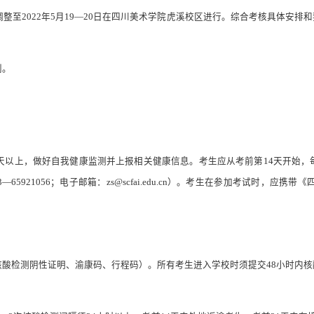
调整至
2022
年
5
月
19
—
20
日在四川美术学院虎溪校区进行。综合考核具体安排和
利。
天以上，做好自我健康监测并上报相关健康信息。考生应从考前第
14
天开始，
3
—
65921056
；电子邮箱：
zs@scfai.edu.cn
）。考生在
参加考试时，应携带《
核酸检测阴性证明、渝康码、行程码）。所有考生进入学校时须提交
48
小时内核