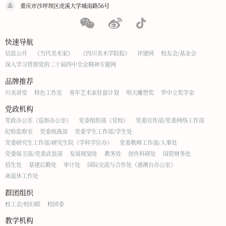
重庆市沙坪坝区虎溪大学城南路56号
快速导航
信息公开
《当代美术家》
《四川美术学院报》
评建网
校友会/基金会
深入学习贯彻党的二十届四中全会精神专题网
品牌推荐
川美讲堂
特色工作室
青年艺术家驻留计划
明天雕塑奖
罗中立奖学金
党政机构
党政办公室（巡察办公室）
党委组织部（党校）
党委宣传部/党委网络工作部
纪检监察室
党委统战部
党委学生工作部/学生处
党委研究生工作部/研究生院（学科学位办）
党委教师工作部/人事处
党委保卫部/党委武装部
发展规划处
教务处
创作科研处
国资财务处
招生处
基建后勤处
审计处
国际交流与合作处（港澳台办公室）
离退休工作处
群团组织
校工会/校妇联
校团委
教学机构