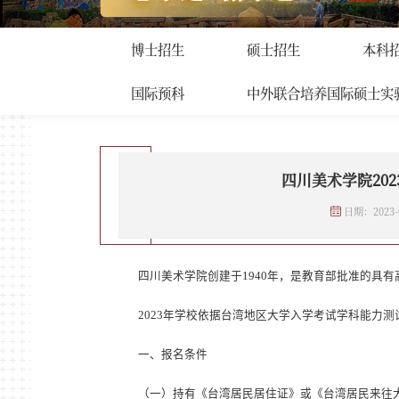
招生工作
首页
>
招生工作
>
港澳台
博士招生
硕士招生
本科
国际预科
中外联合培养国际硕士实
四川美术学院20
日期：2023-0
四川美术学院创建于
1940
年，是教育部批准的具有
2023
年学校依据台湾地区大学入学考试学科能力测
一、
报名条件
（一）
持有《台湾居民居住证》或《台湾居民来往