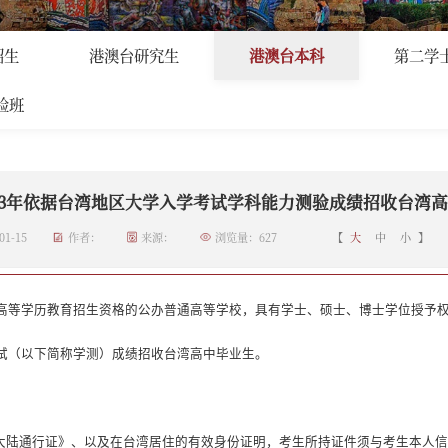
本科
>
正文
招生
港澳台研究生
港澳台本科
第二学
验班
23年依据台湾地区大学入学考试学科能力测验成绩招收台湾
1-15
作者：
来源：
浏览量：
627
【
大
中
小
】
高等学历教育招生资格的公办普通高等学校，具有学士、硕士、博士学位授予
试（以下简称学测）成绩招收台湾高中毕业生。
大陆通行证》、以及在台湾居住的有效身份证明，考生所持证件须与考生本人信