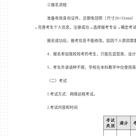
②报名流程
准备有效身份证件、近期免冠照（尺寸
26×
32mm
）
→完善考生个人信息，注册成功→选择报考专业→确定考
报名成功后，报考信息不能修改。如因个人原因需
4
．报名参加我校校考的考生，只能在造型类、设计
5
．考生外语语种不限，学校在本科教学中仅使用英
（二）考试
1.
考试方式：网络远程考试。
2.
考试内容和时
间