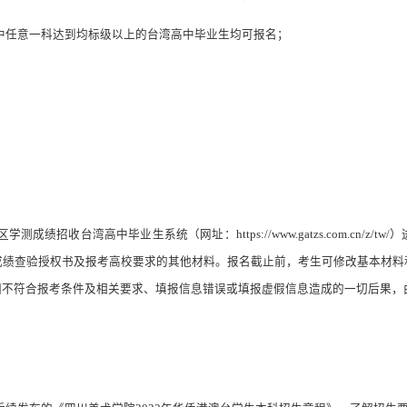
中任意一科达到均标级以上的台湾高中毕业生均可报名；
。
区学测成绩招收台湾高中毕业生系统（网址：
https://www.gatzs.com.cn/z/tw/
）
成绩查验授权书及报考高校要求的其他材料。报名截止前，考生可修改基本材料
因不符合报考条件及相关要求、填报信息错误或填报虚假信息造成的一切后果，