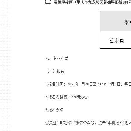
（
二）黄桷坪校区（重庆市九龙坡区黄桷坪正街108
六、专业考试
（一）报名
1.
报名时间：
2023
年
1
月
28
日至
2023
年
2
月
3
日，每
2.
报名考试费：
220
元
/
人。
3.
报名办法
①关注“川美招生”微信公众号，点击“本科报名”进