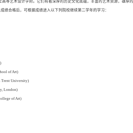
立高等艺术设计学府。它们有着深厚的历史文化底蕴，丰富的艺术资源，雄厚
且成绩合格后，可根据成绩进入以下列院校继续第二学年的学习：
)
ool of Art)
Trent University)
ty, London)
llege of Art)