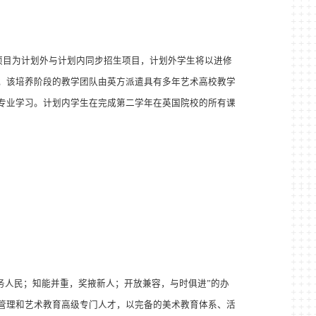
项目为计划外与计划内同步招生项目，计划外学生将以进修
；该培养阶段的教学团队由英方派遣具有多年艺术高校教学
专业学习。计划内学生在完成第二学年在英国院校的所有课
务人民；知能并重，奖掖新人；开放兼容，与时俱进
”
的办
管理和艺术教育高级专门人才，以完备的美术教育体系、活