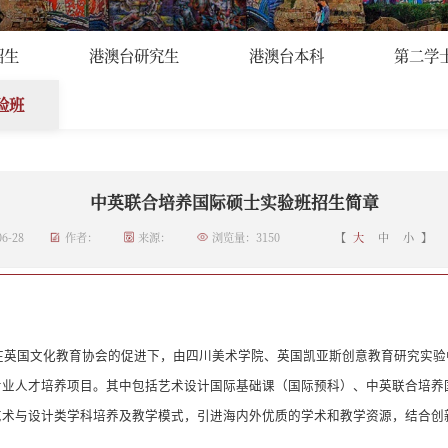
合培养国际硕士实验班
>
正文
招生
港澳台研究生
港澳台本科
第二学
验班
中英联合培养国际硕士实验班招生简章
6-28
作者：
来源：
浏览量：
3150
【
大
中
小
】
在英国文化教育协会的促进下，由四川美术学院、英国凯亚斯创意教育研究实验
业人才培养项目。其中包括艺术设计国际基础课（国际预科）、中英联合培养国
艺术与设计类学科培养及教学模式，引进海内外优质的学术和教学资源，结合创