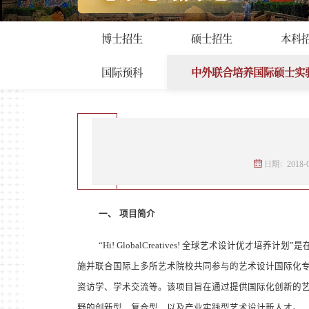
招生工作
首页
>
招生工作
>
中外联
博士招生
硕士招生
本科
国际预科
中外联合培养国际硕士实
日期：2018-0
一、
项目简介
“
Hi! GlobalCreatives!
全球艺术设计优才培养计划
”
是
施并联合国际上多所艺术院校共同参与的艺术设计国际化专
资访学、学术交流等。该项目旨在通过提供国际化创新的
野的创新型、复合型、以及产业实践型艺术设计新人才。