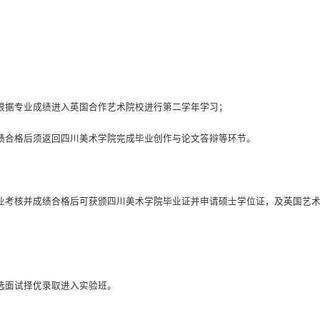
根据专业成绩进入英国合作艺术院校进行第二学年学习；
绩合格后须返回四川美术学院完成毕业创作与论文答辩等环节。
业考核并成绩合格后可获颁四川美术学院毕业证并申请硕士学位证，及英国艺
选面试择优录取进入实验班。