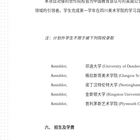
本项目对接的合作院校皆为中国教育部认可的英国公
领域的引领者。学生完成第一学年在四川美术学院的学习
注：计划外学生不限于被下列院校录取
&middot;
邓迪大学
(University of Dundee
&middot;
格拉斯哥美术学院
(Glasgow Sch
&middot;
诺丁汉特伦特大学
(Nottingham 
&middot;
金斯顿大学
(Kingston Universi
&middot;
普利茅斯艺术学院
(Plymouth Co
六、
招生及学费