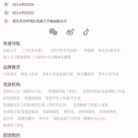
023-65921016
023-65922222
重庆市沙坪坝区虎溪大学城南路56号
快速导航
信息公开
《当代美术家》
《四川美术学院报》
评建网
校友会/基金会
深入学习贯彻党的二十届四中全会精神专题网
品牌推荐
川美讲堂
特色工作室
青年艺术家驻留计划
明天雕塑奖
罗中立奖学金
党政机构
党政办公室（巡察办公室）
党委组织部（党校）
党委宣传部/党委网络工作部
纪检监察室
党委统战部
党委学生工作部/学生处
党委研究生工作部/研究生院（学科学位办）
党委教师工作部/人事处
党委保卫部/党委武装部
发展规划处
教务处
创作科研处
国资财务处
招生处
基建后勤处
审计处
国际交流与合作处（港澳台办公室）
离退休工作处
群团组织