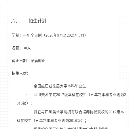
六、
招生计划
学制：一年全日制（
2020
年
9
月至
2021
年
5
月）
名额：
30
人
截止日期：录满即止
招生人群：
·
全国应届或往届大学本科毕业生；
·
四川美术学院
2017
级本科在校生（五年制本科专业则为
2
016
级）；
·
其它与四川美术学院拥有联合培养协议院校的
2017
级本
科在校生（五年制本科专业则为
2016
级）；