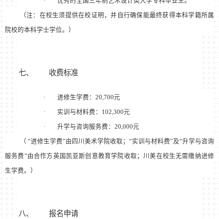
·
优秀的全国三年制艺术设计类大学专科毕业生。
（注：在校生须提供在校证明，并自行确保能最终获得本科学籍所属
院校的本科学士学位。）
七、
收费标准
·
进修生学费：
20,700
元
·
实训与材料费：
102,300
元
·
升学与咨询服务费：
20,000
元
（
“
进修生学费
”
由四川美术学院收取；
“
实训与材料费
”
及
“
升学与咨询
服务费
”
由合作方英国凯亚斯创意教育学院收取；川美在校生无需缴纳进修
生学费。）
八、
报名申请