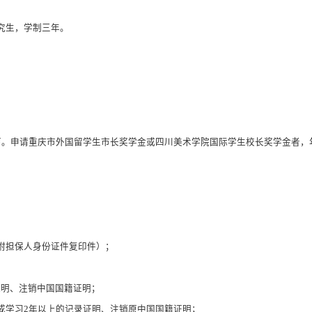
究生，学制三年。
；
下。申请重庆市外国留学生市长奖学金
或四川美术学院国际学生校长奖学金
者，
附担保人身份证件复印件）
；
证明、注销中国国籍证明
；
或学习
2
年以上的记录证明、注销原中国国籍证明
；