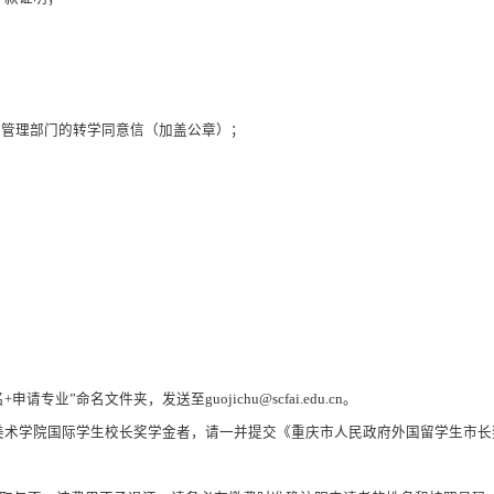
务管理部门的转学同意信（加盖公章）
；
名+申请专业”命名文件夹，发送至
guojichu@scfai.edu.cn
。
美术学院国际学生校长奖学金者，请一并提交《重庆市人民政府外国留学生市长