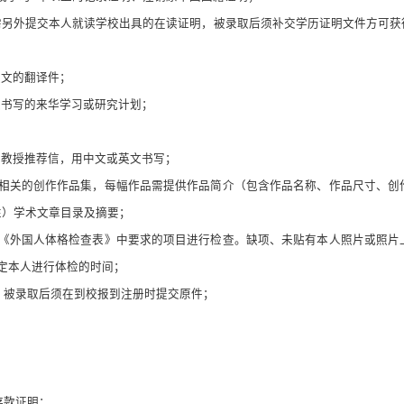
需另外提交本人就读学校出具的
在读
证明，被录取后须补交学历证明文件方可获
英文的翻译件
；
文书写的来华学习或研究计划
；
副教授推荐信，用中文或英文书写
；
专业相关的创作作品集，每幅作品需提供作品简介（包含作品名称、作品尺寸、
性）学术文章目录及摘要
；
按照《外国人体格检查表》中要求的项目进行检查。缺项、未贴有本人照片或照
定本人进行体检的时间
；
，被录取后须在到校报到注册时提交原件
；
存款证明
；