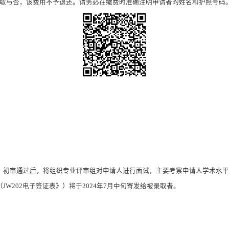
取与否，该费用不予退还。请务必在缴费时准确注明申请者的姓名
和
护照号码
，初审通过后，将组织专业评审组对申请人进行面试，主要考察申请人学术水平
（
JW202
电子签证表》）将于
2024
年
7
月中旬寄发给被录取者。