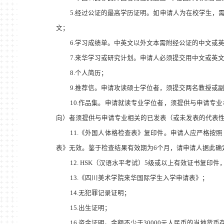
5.经过公证的最高学历证明。如申请人为在校学生，
文
；
6.学习成绩单。中英文以外文本需附经公证的中文或
7.来华学习或研究计划。申请人必须提交用中文或英
8.个人简历
；
9.推荐信。申请攻读硕士学位者，须提交两名教授或
10.作品集。申请就读专业学位者，须提供与申请
向）者须提供与申请专业相关的已发表（或未发表的代表
11.《外国人体格检查表》复印件。申请人应严格
表》无效。鉴于检查结果有效期为
6
个月，请申请人据此确
12.
HSK
（汉语水平考试）
5
级或以上有效证书复印件
13.《四川美术学院来华国际学生入学申请表》
；
14.无犯罪记录证明
；
15.出生证明
；
16.资金证明。金额不少于
30000
元人民币的当地货币