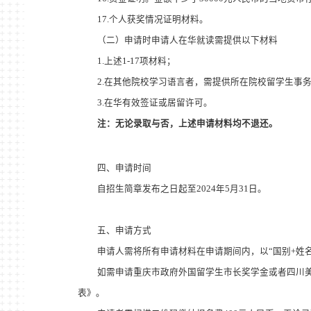
17.个人获奖情况证明材料。
（二）申请时申请人在华就读需提供以下材料
1.上述
1-1
7
项材料
；
2.在其他院校学习语言者，需提供所在院校留学生事
3.在华有效签证或居留许可。
注：无论录取与否，上述申请材料均不退还。
四、申请时间
自招生简章发布之日起至
2024
年
5
月
31
日。
五、申请方式
申请人需将所有申请材料在申请期间内，以
“国别+姓
如需申请重庆市政府外国留学生市长奖学金或者四川
表》。