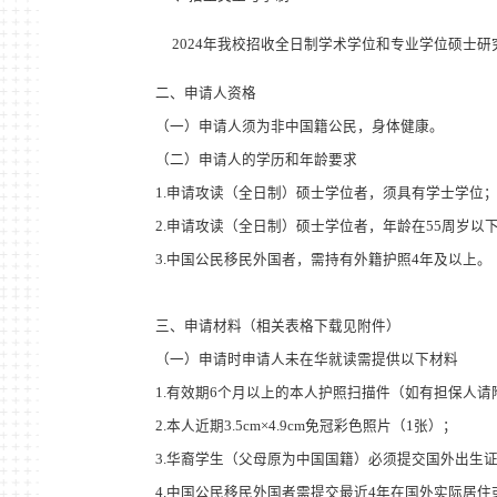
2024
年我校招收全日制学术学位和专业学位硕士研
二、申请人资格
（一）申请人须为非中国籍公民，身体健康。
（二）申请人的学历和年龄要求
1.申请攻读（全日制）硕士学位者，须具有学士学位
2.申请攻读（全日制）硕士学位者，年龄在
55
周岁以
3.中国公民移民外国者，需持有外籍护照
4
年及以上。
三、申请材料（相关表格下载见附件）
（一）申请时申请人未在华就读需提供以下材料
1.有效期
6
个月以上的本人护照扫描件（如有担保人请
2.本人近期
3.5cm×4.9cm
免冠彩色照片（
1
张）
；
3.华裔学生（父母原为中国国籍）必须提交国外出生
4.中国公民移民外国者需提交最近
4
年在国外实际居住