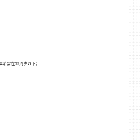
年龄需在
35
周岁以下；