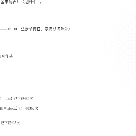
学金申请表》（见附件）。
——
16:00
，法定节假日、寒假期间除外）
流合作处
.doc
】已下载
434
次
则.docx
】已下载
367
次
】已下载
435
次