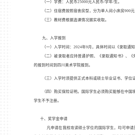
（一）学费
：
人民币
25000
元人民币
/学年/生
。
（二）
住宿费按照宿舍房型，分为单人间小床房
900
元
（三）
教材费根据选课情况据实收取。
九、入学报到
（一）入学时间
：
2024
年
9
月，具体时间以《录取通知
（二）被录取者应持普通护照、《录取通知书》、《
的报到时间到四川美术学院报到。
（三）入学时须提供正式本科或硕士毕业证书、学位
（四）购买保险证明。国际学生必须购买能够在中国
学生不予注册。
十、奖学金申请
凡申请在我校攻读硕士学位的国际学生，均可申请