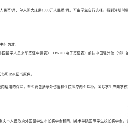
人民币
/月、单人间大床房
1000
元人民币
/月。可由学生自行选择。报到注册时
书》为准。
外国留学人员来华签证申请表》（
JW202
电子签证表）前往中国驻外使（领）
证书和
HSK
证书原件。
境内适用的保险，至少要包括意外伤害和住院医疗两个险种。国际学生应向学校
重庆市人民政府外国留学生市长奖学金和四川美术学院国际学生校长奖学金。