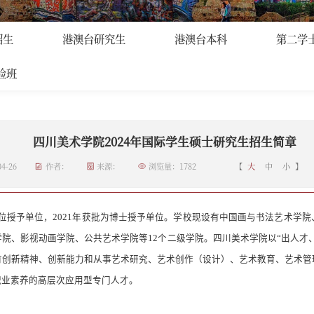
招生
>
正文
招生
港澳台研究生
港澳台本科
第二学
验班
四川美术学院2024年国际学生硕士研究生招生简章
4-26
作者：
来源：
浏览量：
1782
【
大
中
小
】
位授予单位，
2021
年获批为博士授予单位。
学校现设有中国画与书法艺术学院
学院、影视动画学院、公共艺术学院等
12
个二级学院。
四川美术学院以
“出人才
有创新精神、创新能力和从事艺术研究、艺术创作（设计）、艺术教育、艺术管
职业素养的高层次应用型专门人才
。