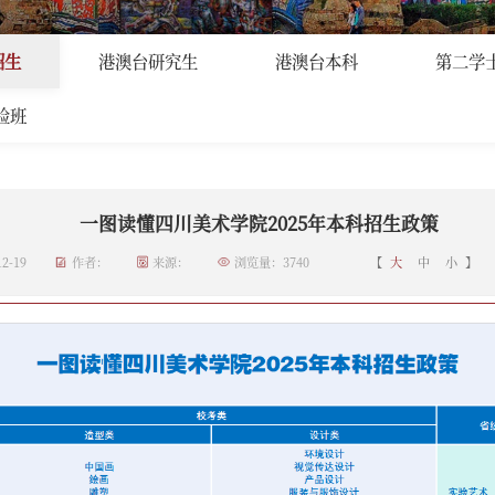
生
>
正文
招生
港澳台研究生
港澳台本科
第二学
验班
一图读懂四川美术学院2025年本科招生政策
2-19
作者：
来源：
浏览量：
3740
【
大
中
小
】