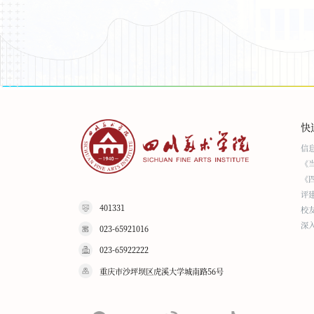
快
信
《
《
评
401331
校
深
023-65921016
023-65922222
重庆市沙坪坝区虎溪大学城南路56号