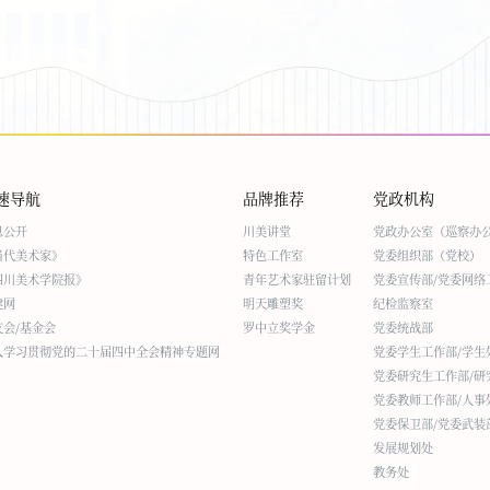
速导航
品牌推荐
党政机构
息公开
川美讲堂
党政办公室（巡察办
当代美术家》
特色工作室
党委组织部（党校）
四川美术学院报》
青年艺术家驻留计划
党委宣传部/党委网络
建网
明天雕塑奖
纪检监察室
友会/基金会
罗中立奖学金
党委统战部
入学习贯彻党的二十届四中全会精神专题网
党委学生工作部/学生
党委研究生工作部/研
党委教师工作部/人事
党委保卫部/党委武装
发展规划处
教务处