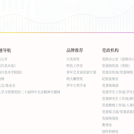
速导航
品牌推荐
党政机构
息公开
川美讲堂
党政办公室（巡察办
当代美术家》
特色工作室
党委组织部（党校）
四川美术学院报》
青年艺术家驻留计划
党委宣传部/党委网络
建网
明天雕塑奖
纪检监察室
友会/基金会
罗中立奖学金
党委统战部
入学习贯彻党的二十届四中全会精神专题网
党委学生工作部/学生
党委研究生工作部/研
党委教师工作部/人事
党委保卫部/党委武装
发展规划处
教务处
创作科研处