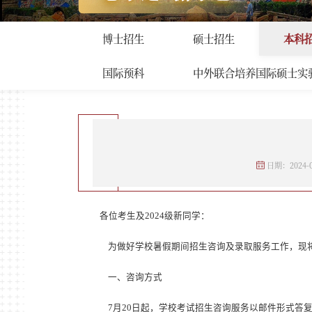
招生工作
首页
>
招生工作
>
本科招
博士招生
硕士招生
本科
国际预科
中外联合培养国际硕士实
日期：2024-0
各位考生及
2024
级新同学：
为做好学校暑假期间招生咨询及录取服务工作，现
一、咨询方式
7
月
20
日起，学校考试招生咨询服务以邮件形式答