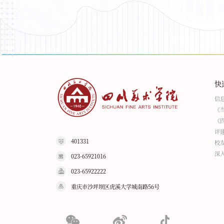
快
信
《
《
评
401331
校
深
023-65921016
023-65922222
重庆市沙坪坝区虎溪大学城南路56号