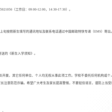
65921056
（工作日：
09:00-12:00
，
14:30-17:30
）。
上旬按照新生填写的通讯地址及联系电话通过中国邮政
特快专递（
EMS
）寄出
寄送的《新生入学须知》。
处开展，其它任何单位、个人均无权从事此项工作。学校不委托任何机构或个
家长注意防范诈骗。希望广大考生及家长提高警惕，不要轻信谣言，谨防上当受