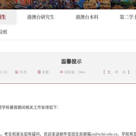
生
>
正文
招生
港澳台研究生
港澳台本科
第二学
验班
温馨提示
7-18
作者：
来源：
浏览量：
2464
【
大
中
小
】
将学校暑假期间相关工作安排如下：
复。考生和家长如有疑问，欢迎发送邮件至招生处邮箱
zs@scfai.edu.cn
，学校将