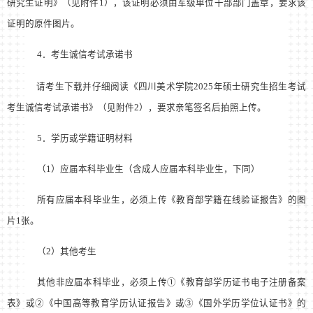
研究生证明》（见附件
1
），该证明必须由军级单位干部部门盖章，要求该
证明的原件图片。
4
．
考生诚信考试承诺书
请考生下载并仔细阅读《四川美术学院
2025
年硕士研究生招生考试
考生诚信考试承诺书》（见附件
2
），要求亲笔签名后拍照上传。
5
．学历或学籍证明材料
（
1
）应届本科毕业生（含成人应届本科毕业生，下同）
所有应届本科毕业生，必须上传《教育部学籍在线验证报告》的图
片
1
张。
（
2
）其他考生
其他非应届本科毕业，必须上传①《教育部学历证书电子注册备案
表》或②《中国高等教育学历认证报告》或③《国外学历学位认证书》的