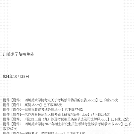
川美术学院招生处
024
年
10
月
28
日
附件【
附件6—四川美术学院考点关于考场禁带物品的公告.docx
】已下载
576
次
附件【
附件4—案例.docx
】已下载
388
次
附件【
附件9—重庆市教育考试条例.doc
】已下载
274
次
附件【
附件1—未办理身份证军人报考硕士研究生证明.doc
】已下载
254
次
附件【
附件3—刑法修正案（九）涉及考试相关条款节选及司法解释.doc
】已下载
352
次
附件【
附件2—四川美术学院2025年硕士研究生招生考试考生诚信考试承诺书.doc
】已下
载
1267
次
附件【
附件5—诚信考试，谨防骗局.docx
】已下载
318
次