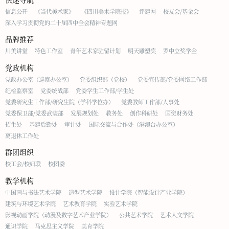
信息公开
《当代美术家》
《四川美术学院报》
评建网
校友会/基金会
深入学习贯彻党的二十届四中全会精神专题网
品牌推荐
川美讲堂
特色工作室
青年艺术家驻留计划
明天雕塑奖
罗中立奖学金
党政机构
党政办公室（巡察办公室）
党委组织部（党校）
党委宣传部/党委网络工作部
纪检监察室
党委统战部
党委学生工作部/学生处
党委研究生工作部/研究生院（学科学位办）
党委教师工作部/人事处
党委保卫部/党委武装部
发展规划处
教务处
创作科研处
国资财务处
招生处
基建后勤处
审计处
国际交流与合作处（港澳台办公室）
离退休工作处
群团组织
校工会/校妇联
校团委
教学机构
中国画与书法艺术学院
造型艺术学院
设计学院（智能设计产业学院）
建筑与环境艺术学院
艺术教育学院
实验艺术学院
影视动画学院（动漫及数字艺术产业学院）
公共艺术学院
艺术人文学院
通识学院
马克思主义学院
美育学院