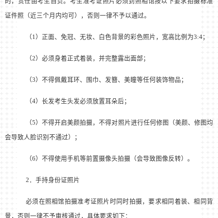
的，责任由考生自负。考生准考证照片必须到照相馆按以下要求拍摄标准
证件照（近三个月内均可），否则一律不予以通过。
（
1
）正面、免冠、无妆、白色背景的彩色照片，宽高比例为
3:4
；
（
2
）必须身着正式着装，并完整露出面部；
（
3
）不得佩戴耳环、围巾、发簪、美瞳等任何装饰物品；
（
4
）长发考生头发必须放置耳朵后；
（
5
）不得开启美颜拍摄，不得对照片进行任何修图（美颜、修图均
会导致人脸识别不通过）；
（
6
）不得使用手机等前置摄像头拍摄（会导致图像反转）。
2
．手持身份证照片
必须在照相馆拍摄准考证照片时同时拍摄，要求相同着装、相同背
景，否则一律不予审核通过，具体要求如下：