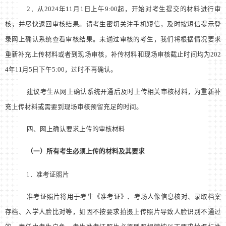
2
．从
2024
年
11
月
1
日上午
9:00
起，开始对考生提交的材料进行审
核，并尽快返回审核结果。请考生密切关注手机短信，及时按短信提示登
录网上确认系统查看审核结果。未通过审核的考生，我们将根据情况要求
重新补充上传材料或者到现场审核，补传材料和现场审核截止时间均为
202
4
年
11
月
5
日下午
5:00
，过时不再确认。
建议考生从网上确认系统开通后及时上传相关审核材料，为重新补
充上传材料或需要到现场审核预留充足的时间。
四、网上确认要求上传的审核材料
（一）所有考生必须上传的材料及其要求
1
．准考证照片
准考证照片将用于考生《准考证》、考场人像信息核对、录取档案
存档、入学人脸比对等，如因不按要求拍摄上传照片导致人脸识别不通过