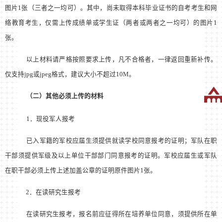
图片
1
张（三者之一均可）。其中，尚未取得本科毕业证书的自考考生和网
络教育考生，仅需上传成绩单或学生证（两者或两者之一均可）的图片
1
张。
以上材料请严格按照要求上传，凡不合格者，一律返回重新补传。
仅支持
jpg
或
jpeg
格式，建议大小不超过
10M
。
（二）其他必须上传的材料
1
．现役军人报考
已入军籍的军校应届生须提供就读学校同意报考的证明；军队在职
干部须提供军级及以上单位干部部门同意报考的证明。军校应届生或军队
在职干部必须上传上述加盖公章的证明原件图片
1
张。
2
．在读研究生报考
在读研究生报考，报名前应征得所在培养单位同意，须提供所在单