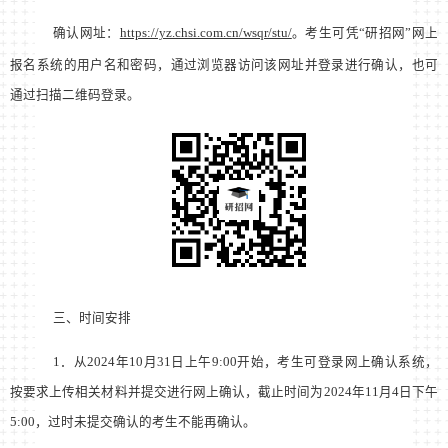
确认网址：
https://yz.chsi.com.cn/wsqr/stu/
。考生可凭“研招网”网上
报名系统的用户名和密码，通过浏览器访问该网址并登录进行确认，也可
通过扫描二维码登录。
三、时间安排
1
．从
2024
年
10
月
31
日上午
9:00
开始，考生可登录网上确认系统，
按要求上传相关材料并提交进行网上确认，截止时间为
2024
年
11
月
4
日下午
5:00
，过时未提交确认的考生不能再确认。