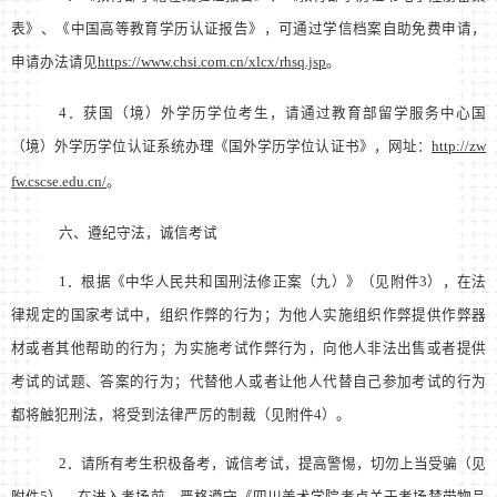
表》、《中国高等教育学历认证报告》，可通过学信档案自助免费申请，
申请办法请见
https://www.chsi.com.cn/xlcx/rhsq.jsp
。
4
．获国（境）外学历学位考生，请通过教育部留学服务中心国
（境）外学历学位认证系统办理《国外学历学位认证书》，网址：
http://zw
fw.cscse.edu.cn/
。
六、遵纪守法，诚信考试
1
．根据《中华人民共和国刑法修正案（九）》（见附件
3
），在法
律规定的国家考试中，组织作弊的行为；为他人实施组织作弊提供作弊器
材或者其他帮助的行为；为实施考试作弊行为，向他人非法出售或者提供
考试的试题、答案的行为；代替他人或者让他人代替自己参加考试的行为
都将触犯刑法，将受到法律严厉的制裁（见附件
4
）。
2
．请所有考生积极备考，诚信考试，提高警惕，切勿上当受骗（见