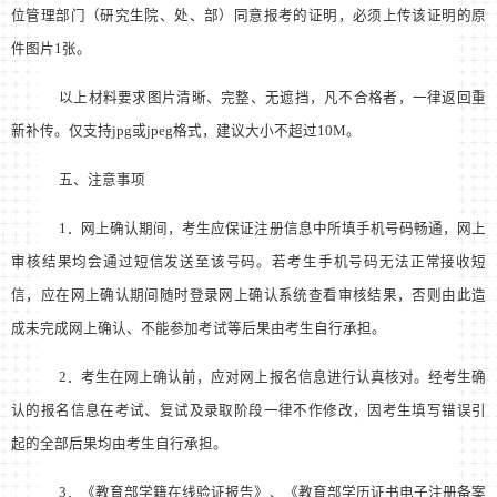
位管理部门（研究生院、处、部）同意报考的证明，必须上传该证明的原
件图片
1
张。
以上材料要求图片清晰、完整、无遮挡，
凡不合格者，一律返回重
新补传。仅支持
jpg
或
jpeg
格式，建议大小不超过
10M
。
五、注意事项
1
．网上确认期间，考生应保证注册信息中所填手机号码畅通，网上
审核结果均会通过短信发送至该号码。若考生手机号码无法正常接收短
信，应在网上确认期间随时登录网上确认系统查看审核结果，否则由此造
成未完成网上确认、不能参加考试等后果由考生自行承担。
2
．考生在网上确认前，应对网上报名信息进行认真核对。经考生确
认的报名信息在考试、复试及录取阶段一律不作修改，因考生填写错误引
起的全部后果均由考生自行承担。
3
．《教育部学籍在线验证报告》、《教育部学历证书电子注册备案