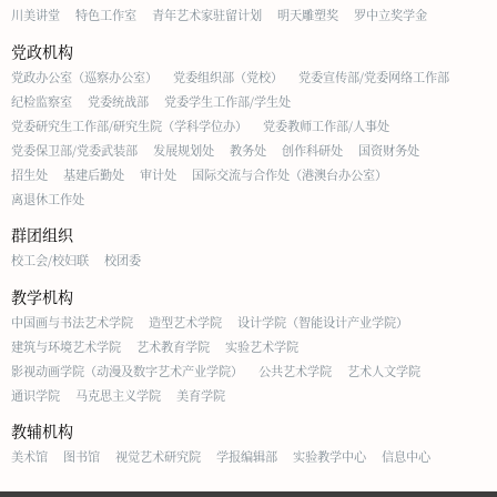
川美讲堂
特色工作室
青年艺术家驻留计划
明天雕塑奖
罗中立奖学金
党政机构
党政办公室（巡察办公室）
党委组织部（党校）
党委宣传部/党委网络工作部
纪检监察室
党委统战部
党委学生工作部/学生处
党委研究生工作部/研究生院（学科学位办）
党委教师工作部/人事处
党委保卫部/党委武装部
发展规划处
教务处
创作科研处
国资财务处
招生处
基建后勤处
审计处
国际交流与合作处（港澳台办公室）
离退休工作处
群团组织
校工会/校妇联
校团委
教学机构
中国画与书法艺术学院
造型艺术学院
设计学院（智能设计产业学院）
建筑与环境艺术学院
艺术教育学院
实验艺术学院
影视动画学院（动漫及数字艺术产业学院）
公共艺术学院
艺术人文学院
通识学院
马克思主义学院
美育学院
教辅机构
美术馆
图书馆
视觉艺术研究院
学报编辑部
实验教学中心
信息中心