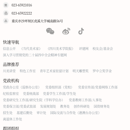
023-65921016
023-65922222
重庆市沙坪坝区虎溪大学城南路56号
快速导航
信息公开
《当代美术家》
《四川美术学院报》
评建网
校友会/基金会
深入学习贯彻党的二十届四中全会精神专题网
品牌推荐
川美讲堂
特色工作室
青年艺术家驻留计划
明天雕塑奖
罗中立奖学金
党政机构
党政办公室（巡察办公室）
党委组织部（党校）
党委宣传部/党委网络工作部
纪检监察室
党委统战部
党委学生工作部/学生处
党委研究生工作部/研究生院（学科学位办）
党委教师工作部/人事处
党委保卫部/党委武装部
发展规划处
教务处
创作科研处
国资财务处
招生处
基建后勤处
审计处
国际交流与合作处（港澳台办公室）
离退休工作处
群团组织