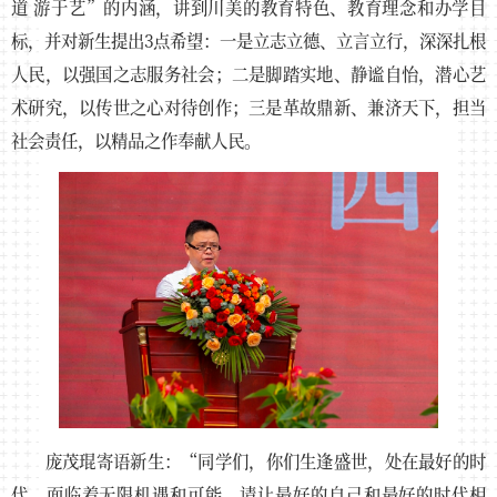
道 游于艺”的内涵，讲到川美的教育特色、教育理念和办学目
标，并对新生提出3点希望：一是立志立德、立言立行，深深扎根
人民，以强国之志服务社会；二是脚踏实地、静谧自怡，潜心艺
术研究，以传世之心对待创作；三是革故鼎新、兼济天下，担当
社会责任，以精品之作奉献人民。
庞茂琨寄语新生：“同学们，你们生逢盛世，处在最好的时
代，面临着无限机遇和可能，请让最好的自己和最好的时代相