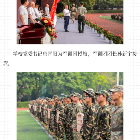
学校党委书记唐青阳为军训团授旗，军训团团长孙新宇接
旗。