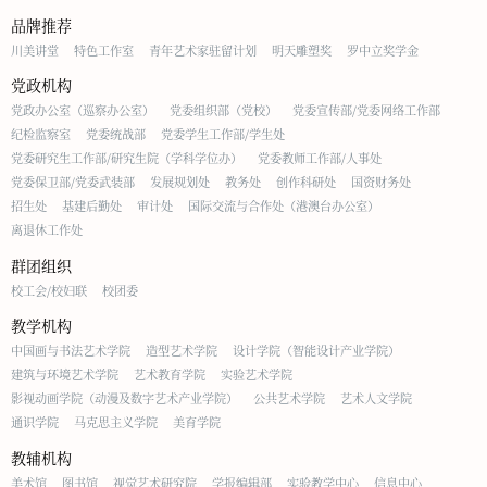
品牌推荐
川美讲堂
特色工作室
青年艺术家驻留计划
明天雕塑奖
罗中立奖学金
党政机构
党政办公室（巡察办公室）
党委组织部（党校）
党委宣传部/党委网络工作部
纪检监察室
党委统战部
党委学生工作部/学生处
党委研究生工作部/研究生院（学科学位办）
党委教师工作部/人事处
党委保卫部/党委武装部
发展规划处
教务处
创作科研处
国资财务处
招生处
基建后勤处
审计处
国际交流与合作处（港澳台办公室）
离退休工作处
群团组织
校工会/校妇联
校团委
教学机构
中国画与书法艺术学院
造型艺术学院
设计学院（智能设计产业学院）
建筑与环境艺术学院
艺术教育学院
实验艺术学院
影视动画学院（动漫及数字艺术产业学院）
公共艺术学院
艺术人文学院
通识学院
马克思主义学院
美育学院
教辅机构
美术馆
图书馆
视觉艺术研究院
学报编辑部
实验教学中心
信息中心