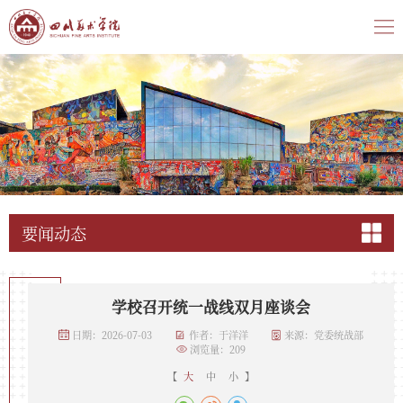
要闻动态
学校召开统一战线双月座谈会
日期：2026-07-03
作者：于洋洋
来源：党委统战部
浏览量：
209
【
大
中
小
】