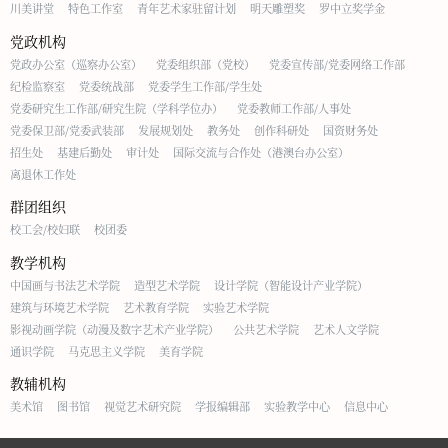
川美讲堂
特色工作室
青年艺术家驻留计划
明天雕塑奖
罗中立奖学金
党政机构
党政办公室（巡察办公室）
党委组织部（党校）
党委宣传部/党委网络工作部
纪检监察室
党委统战部
党委学生工作部/学生处
党委研究生工作部/研究生院（学科学位办）
党委教师工作部/人事处
党委保卫部/党委武装部
发展规划处
教务处
创作科研处
国资财务处
招生处
基建后勤处
审计处
国际交流与合作处（港澳台办公室）
离退休工作处
群团组织
校工会/校妇联
校团委
教学机构
中国画与书法艺术学院
造型艺术学院
设计学院（智能设计产业学院）
建筑与环境艺术学院
艺术教育学院
实验艺术学院
影视动画学院（动漫及数字艺术产业学院）
公共艺术学院
艺术人文学院
通识学院
马克思主义学院
美育学院
教辅机构
美术馆
图书馆
视觉艺术研究院
学报编辑部
实验教学中心
信息中心