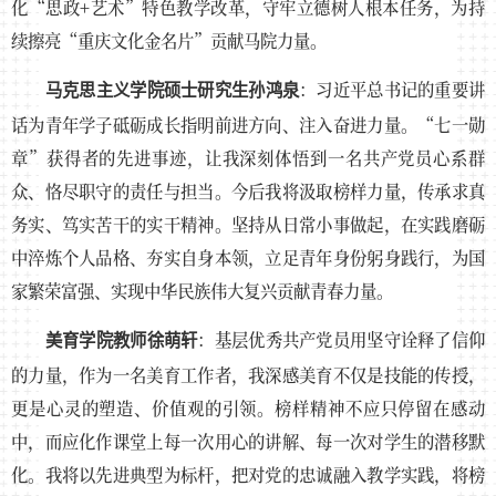
化“思政+艺术”特色教学改革，守牢立德树人根本任务，为持
续擦亮“重庆文化金名片”贡献马院力量。
：习近平总书记的重要讲
马克思主义学院硕士研究生孙鸿泉
话为青年学子砥砺成长指明前进方向、注入奋进力量。“七一勋
章”获得者的先进事迹，让我深刻体悟到一名共产党员心系群
众、恪尽职守的责任与担当。今后我将汲取榜样力量，传承求真
务实、笃实苦干的实干精神。坚持从日常小事做起，在实践磨砺
中淬炼个人品格、夯实自身本领，立足青年身份躬身践行，为国
家繁荣富强、实现中华民族伟大复兴贡献青春力量。
：基层优秀共产党员用坚守诠释了信仰
美育学院教师徐萌轩
的力量，作为一名美育工作者，我深感美育不仅是技能的传授，
更是心灵的塑造、价值观的引领。榜样精神不应只停留在感动
中，而应化作课堂上每一次用心的讲解、每一次对学生的潜移默
化。我将以先进典型为标杆，把对党的忠诚融入教学实践，将榜