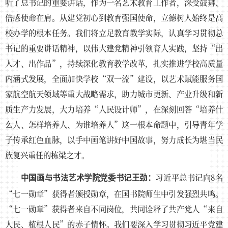
听了总书记的重要讲话，作为一名艺术教育工作者，深受鼓舞、
倍感使命在肩。从建党初心到教育强国使命，立德树人始终是高
校办学的根本任务。我们将立足教育教学实际，认真学习贯彻总
书记的重要讲话精神，以伟大建党精神引领育人实践，坚持“出
人才、出作品”，持续深化教育教学改革，扎实推进学校高质量
内涵式发展，全面加快学校“双一流”建设，以艺术赋能服务国
家航空航天领域等重大战略需求，助力城市更新、产业升级和新
质生产力发展，大力培养“人民设计师”，在深刻回答“培养什
么人、怎样培养人、为谁培养人”这一根本命题中，引导青年学
子传承红色血脉，以手中画笔讲好中国故事，努力成长为堪当民
族复兴重任的栋梁之才。
习近平总书记向8名
中国画与书法艺术学院党委书记王劲：
“七一勋章”获得者颁授勋章，在国书院师生中引发强烈共鸣。
“七一勋章”获得者来自不同岗位，共同诠释了共产党人“来自
人民、植根人民”的赤子情怀。我们要深入学习贯彻习近平党建