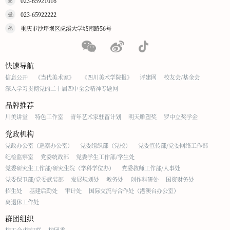
023-65921016
023-65922222
重庆市沙坪坝区虎溪大学城南路56号
快速导航
信息公开
《当代美术家》
《四川美术学院报》
评建网
校友会/基金会
深入学习贯彻党的二十届四中全会精神专题网
品牌推荐
川美讲堂
特色工作室
青年艺术家驻留计划
明天雕塑奖
罗中立奖学金
党政机构
党政办公室（巡察办公室）
党委组织部（党校）
党委宣传部/党委网络工作部
纪检监察室
党委统战部
党委学生工作部/学生处
党委研究生工作部/研究生院（学科学位办）
党委教师工作部/人事处
党委保卫部/党委武装部
发展规划处
教务处
创作科研处
国资财务处
招生处
基建后勤处
审计处
国际交流与合作处（港澳台办公室）
离退休工作处
群团组织