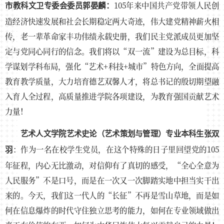
105年来中国共产党带领人民创
市教科文卫专委会委员郭晏麟：
造经济快速发展和社会长期稳定两大奇迹，伟大建党精神薪火相
传，老一辈革命家丰功伟绩永载史册，我们民主党派成员更加坚
定与党同心同行的信念。我们将以“双一流”建设为总目标，科
学谋划学科布局，强化“艺术+科技+城市”特色方向，全面提高
教育教学质量，大力培育德艺双馨人才，将总书记的殷切期望融
入育人全过程，高质量推进学院各项建设，为教育强国贡献艺术
力量！
艺术人文学院艺术史论（艺术策划与管理）专业本科生张双
：作为一名在校学生党员，在这个特殊的日子里回望党的105
羽
年征程，内心无比激动，对信仰有了真切的感受，“全心全意为
人民服务”不是口号，而是在一次又一次脚踏实地中担当实干出
来的。今天，我们这一代人的“长征”不再是雪山草地，而是如
何在信息爆炸的时代守住独立思考的能力，如何在专业领域做出