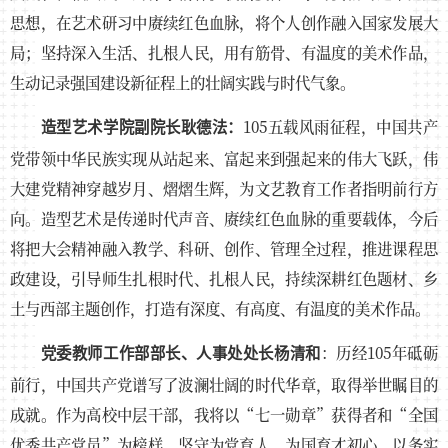
思想，在艺术研习中赓续红色血脉，将个人创作融入国家发展大
局；坚持深入生活、扎根人民，用有筋骨、有温度的美术作品，
生动记录强国建设新征程上的壮阔实践与时代气象。
105五载风雨征程，中国共产
造型艺术学院副院长耿德法：
党带领中华民族实现从站起来、富起来到强起来的伟大飞跃，伟
大建党精神穿越岁月、熠熠生辉，为文艺教育工作者指明前行方
向。造型艺术是传递时代声音、赓续红色血脉的重要载体，今后
将把大会精神融入教学、科研、创作、管理全过程，推进课程思
政建设，引导师生扎根时代、扎根人民，持续深耕红色题材、乡
土与西部主题创作，打造有深度、有高度、有温度的美术作品。
：历经105年砥砺
党委教师工作部部长、人事处处长杨清和
前行，中国共产党谱写了波澜壮阔的时代华章，取得举世瞩目的
成就。作为高校中层干部，我将以“七一勋章”获得者和“全国
优秀共产党员”为榜样，坚守为党育人、为国育才初心，以务实