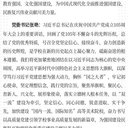
教育强国、文化强国建设，为中国式现代化全面推进强国建设、
民族复兴伟业贡献川美力量。
习近平总书记在庆祝中国共产党成立105周
党委书记张艳：
年大会上的重要讲话，回顾了党105年不懈奋斗的光辉历程，总
结了党的优秀特质，号召全党坚定信心、接续奋斗，奋力创造新
的历史辉煌，是学校在新的历史起点上凝心聚力、砥砺奋进的根
本遵循。我们将更加紧密地团结在以习近平同志为核心的党中央
周围，高举习近平新时代中国特色社会主义思想伟大旗帜，以深
学笃行习近平党建思想为强大动力，胸怀“国之大者”，牢记初
心使命，坚定理想信念，践行党的宗旨，聚焦举旗帜、聚民心、
育新人、兴文化、展形象使命，落实立德树人根本任务，以“双
一流”建设为牵引，坚定信心、同心同德，锐意进取、实干争
先，加快建设“国内一流、国际知名”高等美术院校，奋力书写
以高质量党建引领学校事业高质量发展的新篇章，为强国建设民