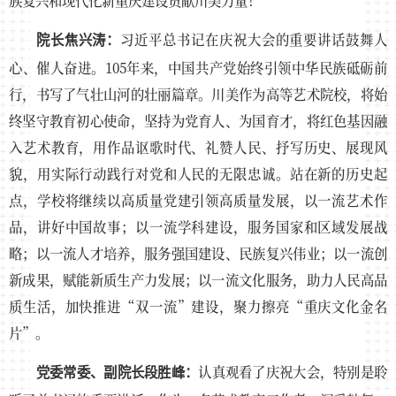
族复兴和现代化新重庆建设贡献川美力量！
习近平总书记在庆祝大会的重要讲话鼓舞人
院长焦兴涛：
心、催人奋进。105年来，中国共产党始终引领中华民族砥砺前
行，书写了气壮山河的壮丽篇章。川美作为高等艺术院校，将始
终坚守教育初心使命，坚持为党育人、为国育才，将红色基因融
入艺术教育，用作品讴歌时代、礼赞人民、抒写历史、展现风
貌，用实际行动践行对党和人民的无限忠诚。站在新的历史起
点，学校将继续以高质量党建引领高质量发展，以一流艺术作
品，讲好中国故事；以一流学科建设，服务国家和区域发展战
略；以一流人才培养，服务强国建设、民族复兴伟业；以一流创
新成果，赋能新质生产力发展；以一流文化服务，助力人民高品
质生活，加快推进“双一流”建设，聚力擦亮“重庆文化金名
片”。
认真观看了庆祝大会，特别是聆
党委常委、副院长段胜峰：