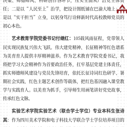
决策、师德师风、科研创作各环节，压实全面从严治党主体责
任；二是以“人民至上”治学，把设计图纸铺在巴渝大地上；三
是以“实干担当”立身，以躬身笃行诠释新时代高校教师党员的
初心本色。
105载风雨征程，党带领人
艺术教育学院党委书记付继红：
民实现民族复兴伟大飞跃。伟大建党精神、长征精神等红色谱系
为美育育人提供丰厚精神滋养。作为艺术教育学院党委书记，我
将把学习大会精神作为首要政治任务，扛牢基层党建主体责任，
抓实师德师风建设与党员先锋培育，依托长征诗词红色研学、暑
期社会实践、红色主题艺术创作等载体，把红色基因融入课堂教
学与实践育人。以美育为抓手，引导师生用画笔讲好党史故事，
传承红色文脉。
实验艺术学院实验艺术（联合学士学位）专业本科生张诗
：作为四川美术学院和电子科技大学联合学士学位培养项目的
其