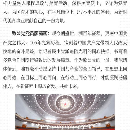
样力量融入课程思政与美育活动，深耕美育沃土，坚守为党育
人、为国育才的初心，在平凡岗位上书写不平凡的答卷，为新时
代美育事业贡献自己的一份力量。
观今朝盛世，溯百年征程，更感中国共
致公党党员廖茹菡：
产党之伟大。105年光辉历程，镌刻着中国共产党带领人民改天
换地的奋斗足迹，铭记着民主党派追随光明的同心抉择，书写着
多党合作制度行稳致远的发展篇章。作为致公党的一员，我深切
体悟到，唯有毫不动摇坚持中国共产党的全面领导，在思想上同
心同德，在目标上同心同向，在行动上同心同行，才能凝聚磅礴
伟力，在新征程上踔厉奋发、共赴未来。