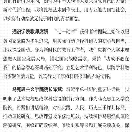
真正有价值的东西，如何为中华民族伟大复兴贡献自己的力量！
新时代新征程，我将扎根艺术创作沃土，用专业能力回馈社会，
以实际行动绘就无愧于时代的青春画卷。
：“七一勋章”获得者钟掘院士始终以服
通识学院教师席妍
务国家战略为毕生追求，用实际行动诠释科研人的初心与担当，
让我深受触动。身为新时代的教育工作者，我们应将个人学术理
想融入国家发展大局，锚定国家战略需求，秉持“功成不必在
我”的信念潜心深耕基础研究；立足艺术学科特色，以跨学科融
合凝聚创新力量，以笃行实干厚植科研报国的赤诚情怀。
：习近平总书记的重要讲话进一步
马克思主义学院院长陈斌
明晰了艺术院校思政学科建设的前行方向。作为马克思主义学院
院长，将紧扣讲话精神，对标实践、人民、历史三重评判标尺，
推动理论研究、思政课堂改革落地见效。持续深耕马恩经典理论
溯源研究，围绕正确政绩观、唯物史观等课题开展专项攻关，深