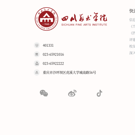
快
信
《
《
评
401331
校
深
023-65921016
023-65922222
重庆市沙坪坝区虎溪大学城南路56号