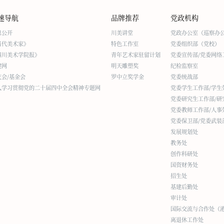
速导航
品牌推荐
党政机构
息公开
川美讲堂
党政办公室（巡察办
当代美术家》
特色工作室
党委组织部（党校）
四川美术学院报》
青年艺术家驻留计划
党委宣传部/党委网络
建网
明天雕塑奖
纪检监察室
友会/基金会
罗中立奖学金
党委统战部
入学习贯彻党的二十届四中全会精神专题网
党委学生工作部/学生
党委研究生工作部/研
党委教师工作部/人事
党委保卫部/党委武装
发展规划处
教务处
创作科研处
国资财务处
招生处
基建后勤处
审计处
国际交流与合作处（
离退休工作处