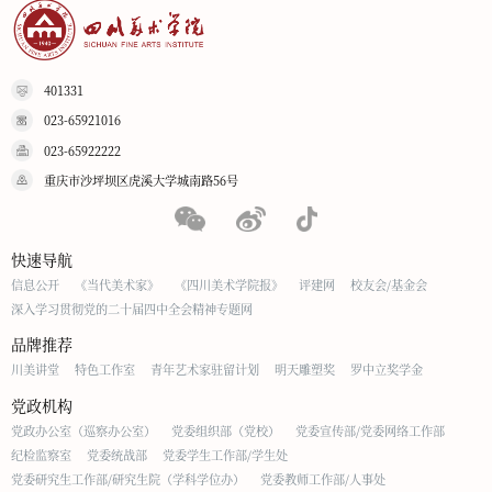
401331
023-65921016
023-65922222
重庆市沙坪坝区虎溪大学城南路56号
快速导航
信息公开
《当代美术家》
《四川美术学院报》
评建网
校友会/基金会
深入学习贯彻党的二十届四中全会精神专题网
品牌推荐
川美讲堂
特色工作室
青年艺术家驻留计划
明天雕塑奖
罗中立奖学金
党政机构
党政办公室（巡察办公室）
党委组织部（党校）
党委宣传部/党委网络工作部
纪检监察室
党委统战部
党委学生工作部/学生处
党委研究生工作部/研究生院（学科学位办）
党委教师工作部/人事处