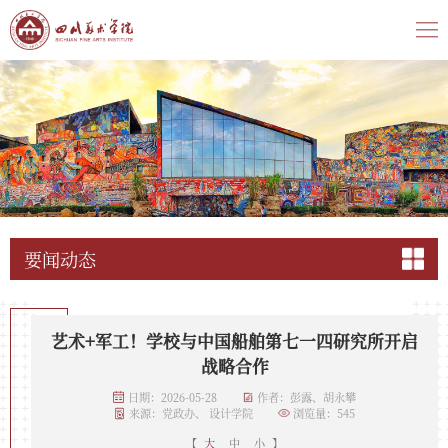
要闻动态
艺术+军工！学校与中国船舶第七一四研究所开启
战略合作
日期：2026-05-28
作者：彭露、胡永攀
来源：党政办、 设计学院
浏览量：
545
【
大
中
小
】