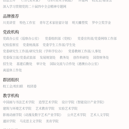
信息公开
《当代美术家》
《四川美术学院报》
评建网
校友会/基金会
深入学习贯彻党的二十届四中全会精神专题网
品牌推荐
川美讲堂
特色工作室
青年艺术家驻留计划
明天雕塑奖
罗中立奖学金
党政机构
党政办公室（巡察办公室）
党委组织部（党校）
党委宣传部/党委网络工作部
纪检监察室
党委统战部
党委学生工作部/学生处
党委研究生工作部/研究生院（学科学位办）
党委教师工作部/人事处
党委保卫部/党委武装部
发展规划处
教务处
创作科研处
国资财务处
招生处
基建后勤处
审计处
国际交流与合作处（港澳台办公室）
离退休工作处
群团组织
校工会/校妇联
校团委
教学机构
中国画与书法艺术学院
造型艺术学院
设计学院（智能设计产业学院）
建筑与环境艺术学院
艺术教育学院
实验艺术学院
影视动画学院（动漫及数字艺术产业学院）
公共艺术学院
艺术人文学院
通识学院
马克思主义学院
美育学院