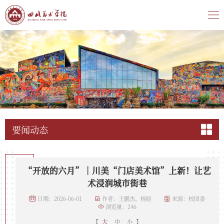
要闻动态
“开放的六月”｜川美“门店美术馆”上新！让艺
术浸润城市街巷
日期：2026-06-01
作者：王鹏杰、杨晗
来源：校团委
浏览量：
246
【
大
中
小
】