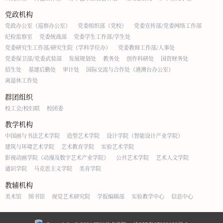
党政机构
党政办公室（巡察办公室）
党委组织部（党校）
党委宣传部/党委网络工作部
纪检监察室
党委统战部
党委学生工作部/学生处
党委研究生工作部/研究生院（学科学位办）
党委教师工作部/人事处
党委保卫部/党委武装部
发展规划处
教务处
创作科研处
国资财务处
招生处
基建后勤处
审计处
国际交流与合作处（港澳台办公室）
离退休工作处
群团组织
校工会/校妇联
校团委
教学机构
中国画与书法艺术学院
造型艺术学院
设计学院（智能设计产业学院）
建筑与环境艺术学院
艺术教育学院
实验艺术学院
影视动画学院（动漫及数字艺术产业学院）
公共艺术学院
艺术人文学院
通识学院
马克思主义学院
美育学院
教辅机构
美术馆
图书馆
视觉艺术研究院
学报编辑部
实验教学中心
信息中心