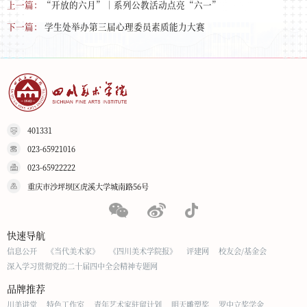
上一篇：
“开放的六月”｜系列公教活动点亮“六一”
下一篇：
学生处举办第三届心理委员素质能力大赛
401331
023-65921016
023-65922222
重庆市沙坪坝区虎溪大学城南路56号
快速导航
信息公开
《当代美术家》
《四川美术学院报》
评建网
校友会/基金会
深入学习贯彻党的二十届四中全会精神专题网
品牌推荐
川美讲堂
特色工作室
青年艺术家驻留计划
明天雕塑奖
罗中立奖学金