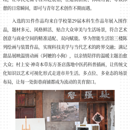
憩的日常瞬间，即可与青年艺术创作不期而遇。
入选的31件作品均来自学校第29届本科生作品年展入围作
品，题材多元、风格鲜活、贴合大众审美与生活场景，符合艺术
创意与商业空间的精准适配、双向赋能。华为智能生活馆三楼陈
列绘画与装置作品，实现科技美学与当代艺术的跨界交融；满记
甜品展映温情动画《阿嬷的小狗》，以亲情陪伴的温暖主题治愈
大众；村上安·神奇本草东方茶店落地中医药科普插画，让传统文
化知识以艺术可视化形式走进市井生活。多点位、多业态的场景
布局，让每一处街巷商铺都成为流动的美育窗口。