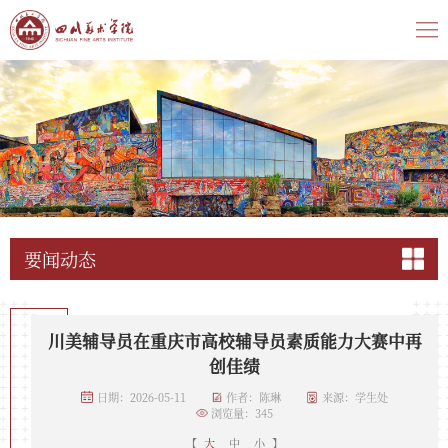
要闻动态
川美辅导员在重庆市高校辅导员素质能力大赛中再
创佳绩
日期：2026-05-11
作者：陈琳
来源：学生处
浏览量：
345
【
大
中
小
】