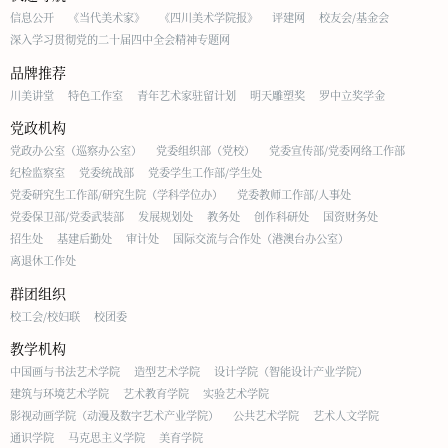
信息公开
《当代美术家》
《四川美术学院报》
评建网
校友会/基金会
深入学习贯彻党的二十届四中全会精神专题网
品牌推荐
川美讲堂
特色工作室
青年艺术家驻留计划
明天雕塑奖
罗中立奖学金
党政机构
党政办公室（巡察办公室）
党委组织部（党校）
党委宣传部/党委网络工作部
纪检监察室
党委统战部
党委学生工作部/学生处
党委研究生工作部/研究生院（学科学位办）
党委教师工作部/人事处
党委保卫部/党委武装部
发展规划处
教务处
创作科研处
国资财务处
招生处
基建后勤处
审计处
国际交流与合作处（港澳台办公室）
离退休工作处
群团组织
校工会/校妇联
校团委
教学机构
中国画与书法艺术学院
造型艺术学院
设计学院（智能设计产业学院）
建筑与环境艺术学院
艺术教育学院
实验艺术学院
影视动画学院（动漫及数字艺术产业学院）
公共艺术学院
艺术人文学院
通识学院
马克思主义学院
美育学院