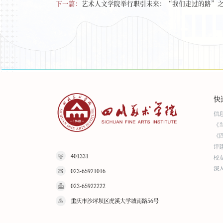
下一篇：
艺术人文学院举行职引未来：“我们走过的路”
快
信
《
《
评
401331
校
深
023-65921016
023-65922222
重庆市沙坪坝区虎溪大学城南路56号