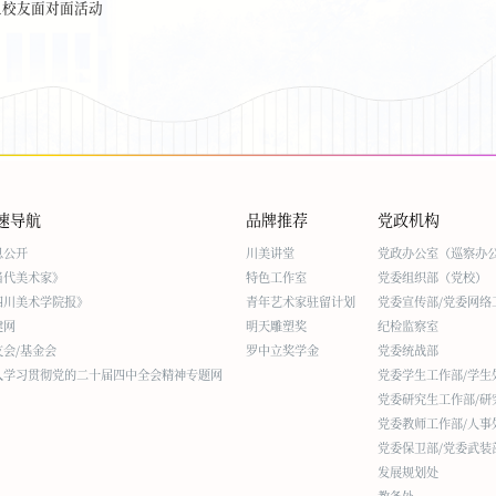
之校友面对面活动
速导航
品牌推荐
党政机构
息公开
川美讲堂
党政办公室（巡察办
当代美术家》
特色工作室
党委组织部（党校）
四川美术学院报》
青年艺术家驻留计划
党委宣传部/党委网络
建网
明天雕塑奖
纪检监察室
友会/基金会
罗中立奖学金
党委统战部
入学习贯彻党的二十届四中全会精神专题网
党委学生工作部/学生
党委研究生工作部/研
党委教师工作部/人事
党委保卫部/党委武装
发展规划处