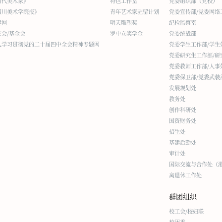
当代美术家》
特色工作室
党委组织部（党校）
四川美术学院报》
青年艺术家驻留计划
党委宣传部/党委网络
建网
明天雕塑奖
纪检监察室
友会/基金会
罗中立奖学金
党委统战部
入学习贯彻党的二十届四中全会精神专题网
党委学生工作部/学生
党委研究生工作部/研
党委教师工作部/人事
党委保卫部/党委武装
发展规划处
教务处
创作科研处
国资财务处
招生处
基建后勤处
审计处
国际交流与合作处（
离退休工作处
群团组织
校工会/校妇联
校团委