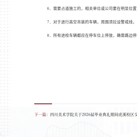
6
．
需要占道施工的，相关单位或公司要在明显位置
7
．
对于进行高空吊装的车辆，周围须拉设警戒线，
8
．
所有进校车辆都应在停车位上停放，确需路边停
下一篇：
四川美术学院关于2026届毕业典礼期间虎溪校区