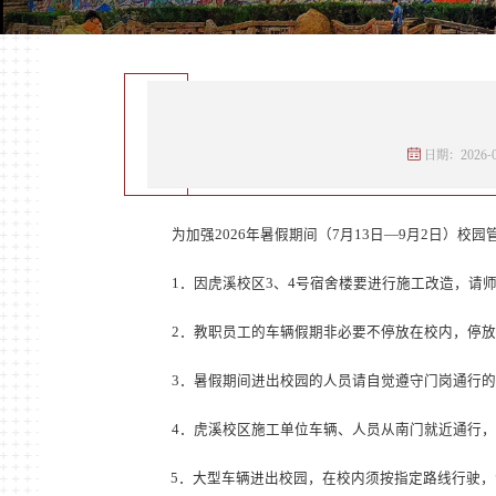
日期：2026-0
为加强
2026
年暑假期间（
7
月
13
日
—
9
月
2
日）校园
1
．
因虎溪校区
3
、
4
号宿舍楼要进行施工改造，请
2
．
教职员工的车辆假期非必要不停放在校内，停
放
3
．
暑假期间进出校园的人员请自觉遵守门岗通行的
4
．
虎溪校区施工单位车辆、人员从南门就近通行，
5
．
大型车辆进出校园，在校内须按指定路线行驶，