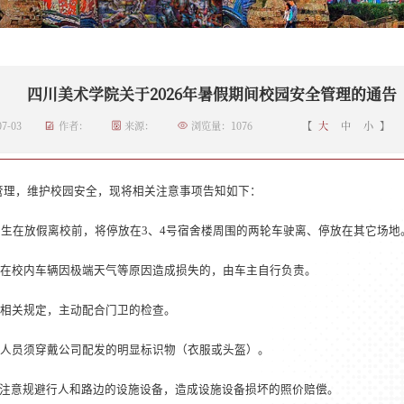
四川美术学院关于2026年暑假期间校园安全管理的通告
7-03
作者：
来源：
浏览量：
1076
【
大
中
小
】
管理，维护校园安全，现将相关注意事项告知如下：
师生在放假离校前，将停放在
3
、
4
号宿舍楼周围的两轮车驶离、停
放
在其它场地
在校内车辆因极端天气等原因造成损失的，由车主自行负责。
相关规定，主动配合门卫的检查。
人员须穿戴公司配发的明显标识物（衣服或头盔）。
注意规避行人和路边的设施设备，造成设施设备损坏的照价赔偿。