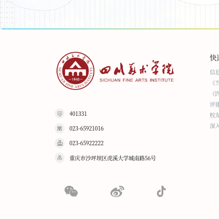
快
信
《
《
评
401331
校
深
023-65921016
023-65922222
重庆市沙坪坝区虎溪大学城南路56号