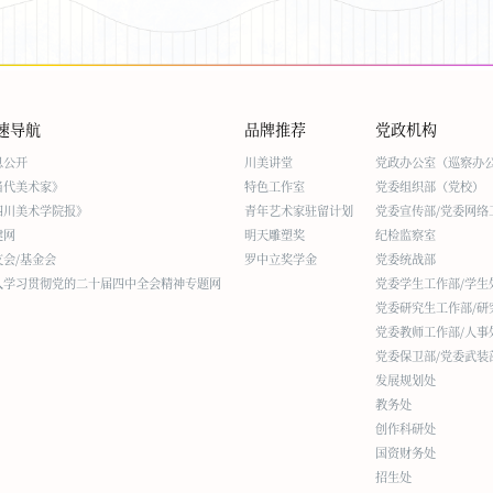
速导航
品牌推荐
党政机构
息公开
川美讲堂
党政办公室（巡察办
当代美术家》
特色工作室
党委组织部（党校）
四川美术学院报》
青年艺术家驻留计划
党委宣传部/党委网络
建网
明天雕塑奖
纪检监察室
友会/基金会
罗中立奖学金
党委统战部
入学习贯彻党的二十届四中全会精神专题网
党委学生工作部/学生
党委研究生工作部/研
党委教师工作部/人事
党委保卫部/党委武装
发展规划处
教务处
创作科研处
国资财务处
招生处