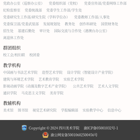
党政办公室（巡察办公室）
党委组织部（党校）
党委宣传部/党委网络工作部
纪检监察室
党委统战部
党委学生工作部/学生处
党委研究生工作部/研究生院（学科学位办）
党委教师工作部/人事处
党委保卫部/党委武装部
发展规划处
教务处
创作科研处
国资财务处
招生处
基建后勤处
审计处
国际交流与合作处（港澳台办公室）
离退休工作处
群团组织
校工会/校妇联
校团委
教学机构
中国画与书法艺术学院
造型艺术学院
设计学院（智能设计产业学院）
建筑与环境艺术学院
艺术教育学院
实验艺术学院
影视动画学院（动漫及数字艺术产业学院）
公共艺术学院
艺术人文学院
通识学院
马克思主义学院
美育学院
教辅机构
美术馆
图书馆
视觉艺术研究院
学报编辑部
实验教学中心
信息中心
Copyright © 2024 四川美术学院
渝ICP备05001032号-1
渝公网安备50010602500456号