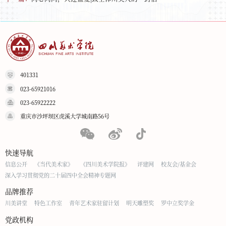
401331
023-65921016
023-65922222
重庆市沙坪坝区虎溪大学城南路56号
快速导航
信息公开
《当代美术家》
《四川美术学院报》
评建网
校友会/基金会
深入学习贯彻党的二十届四中全会精神专题网
品牌推荐
川美讲堂
特色工作室
青年艺术家驻留计划
明天雕塑奖
罗中立奖学金
党政机构