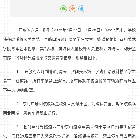
“开放的六月”期
间（
2026
年
5
月
27
日
—
6
月
28
日）的
5
个周末，学校
将在虎溪校区美术馆十字路口沿设计楼至学生食堂一线道路组
织
“四川美术
学院青年艺术创意市集”活动
，届时有大量校外人员进校，为确保活动安全
有序，将对部分路段采取交通管制措施，现通告如下：
1
．
“开放的六月”期间
每周末，封闭美术馆十字路口沿设计楼至学生
食堂一线道路，所有车辆禁止通行。所有停放在该路段的车辆须在每周五
下午
18:00
前驶离。
2
．
东门广场和波浪路是校外人员聚集区，为确保安全，封闭波浪路
南北两端，所有车辆禁止通行。
3
．
北门至时光隧道西口沿东山道路至美术馆十字路口沿学生宿舍
5
、
6
号楼道路至南门为紧急疏散通道，沿线保持畅通，禁止停车等占用道