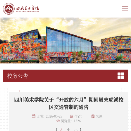
校务公告
四川美术学院关于“开放的六月”期间周末虎溪校
区交通管制的通告
日期：2026-05-28
作者：
来源：
浏览量：
1526
【
大
中
小
】