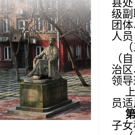
县处
级副
团体
人员
（
（自
治区
领导
员适
子女