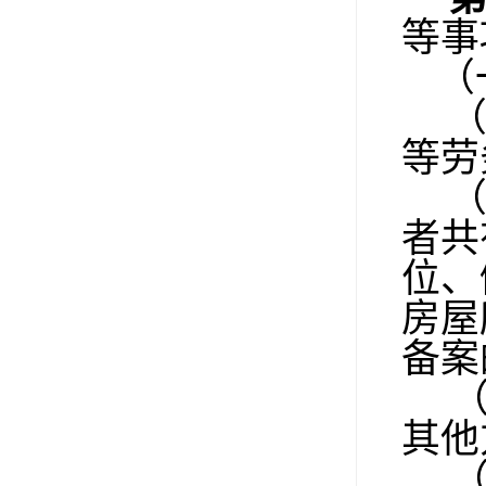
等事
（
等劳
者共
位、
房屋
备案
（
其他
（