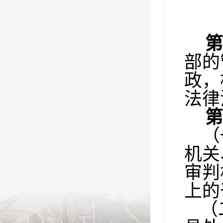
第
部的
政，
法律
第
（一
机关
审判
上的
（