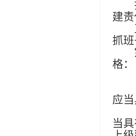
担
建责
正
抓班
格：
（
（
应当
（
当具
上级