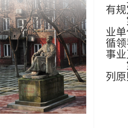
有规
业单
循领
事业
列原
（
（
（
（