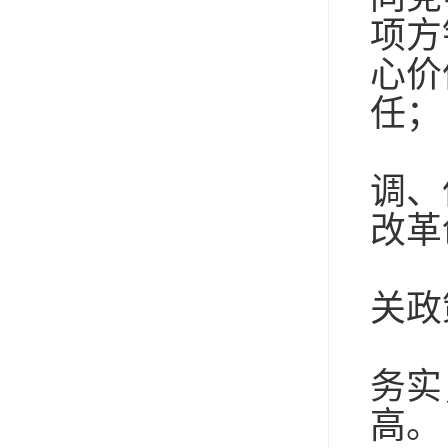
项方
心价
任；
（
调、
改革
（
关政
（
务实
高。