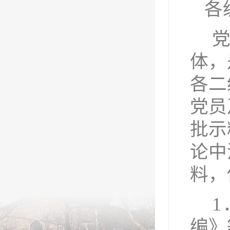
各
体，
各二
党员
批示
论中
料，
1
编》