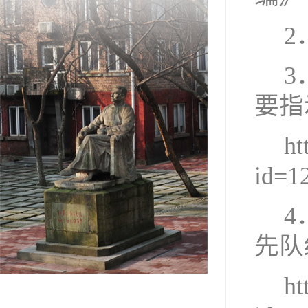
2
3
要指
ht
id=1
4
先队
ht