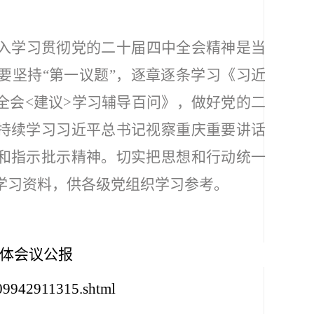
入学习贯彻党的
二十届
四中全会
精神是
当
要坚持
“
第一议题
”
，
逐章逐条学习
《习近
全会
<
建议
>
学习辅导百问》，
做好
党的二
持续学习
习近平总书记视察重庆重要讲话
和指示批示
精神。
切实把思想和行动统一
学习资料，供各级党组织学习参考。
体会议公报
09942911315.shtml