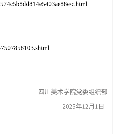
6574c5b8dd814e5403ae88e/c.html
37507858103.shtml
四川美术学院
党委组织部
202
5
年
12
月
1
日