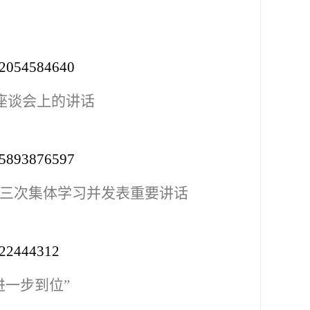
2054584640
座谈会上的讲话
5893876597
三次集体学习并发表重要讲话
22444312
进一步到位”