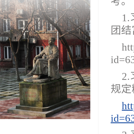
考。
1
团结
ht
id=6
2
规定
ht
id=6