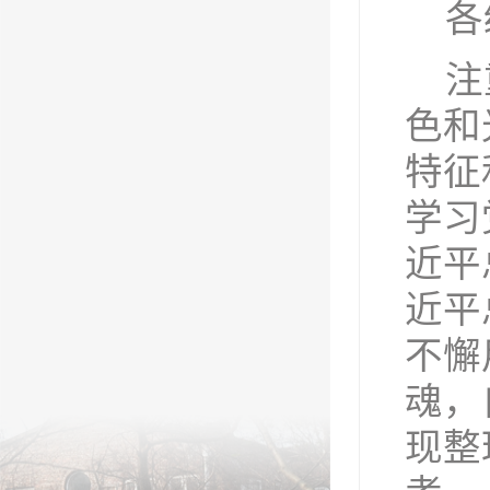
各
注
色和
特征
学习
近平
近平
不懈
魂，
现整