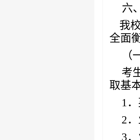
六
我
全面
（
考
取基
1
．
2
．
3
．