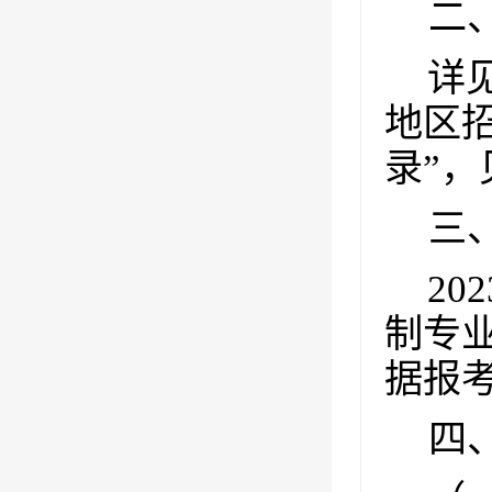
二
详
地区
录”，
三
202
制专
据报
四