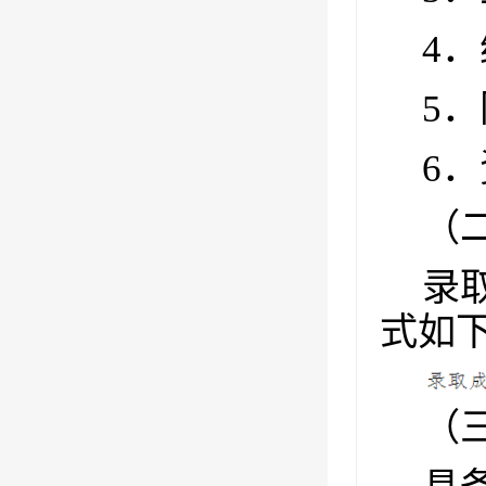
4
．
5
．
6
．
（
录
式如
（