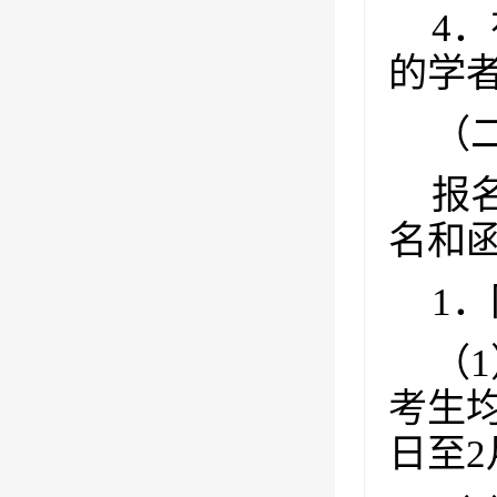
4
．
的学
（
报
名和
1
．
（
1
考生
日至
2