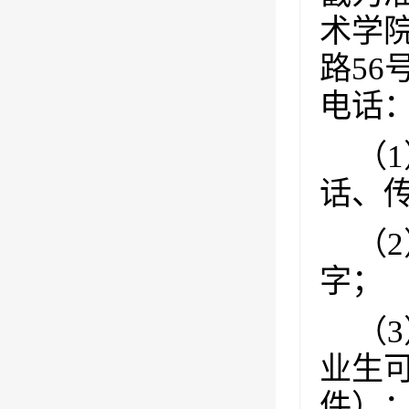
术学
路
56
电话
（
1
话、
（
2
字；
（
3
业生
件）