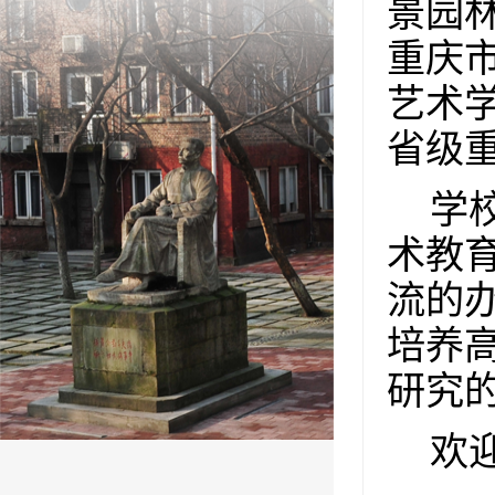
景园
重庆
艺术
省级
学
术教
流的
培养
研究
欢