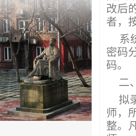
改后
者，
系
密码
码。
二
拟
师，
整。