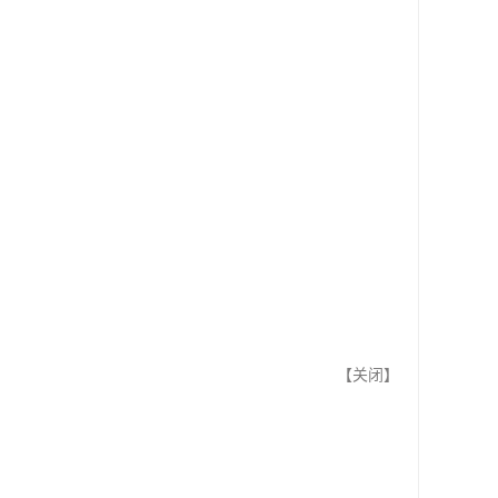
【
关闭
】