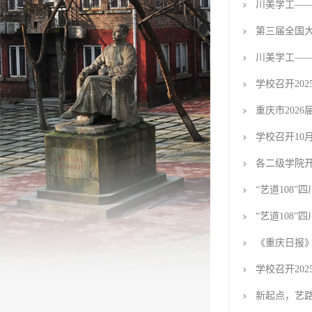
川美学工——
第三届全国
川美学工——
学校召开20
重庆市202
学校召开10
各二级学院开
“艺道108
“艺道108
《重庆日报
学校召开20
新起点，艺路