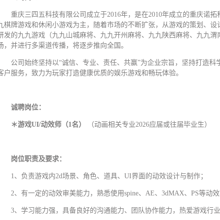
重庆三四五科技有限公司成立于2016年，是在2010年成立的重庆
九棋牌游戏和休闲小游戏为主，随着市场的不断扩张，从游戏的策划、设
研发的九九游戏（九九山城麻将、九九开州麻将、九九陕西麻将、九九渭
场，并进行多渠道传播，将逐步推向全国。
公司始终坚持以“诚信、专业、责任、共赢”为企业宗旨，坚持打造科
客户服务，致力为玩家打造健康优质的娱乐游戏和畅玩体验。
诚聘岗位：
＊游戏
UI
/动效师
（
1
名）
（动画相关专业2026应届或往届毕业生）
岗位职责及
要求：
1、负责游戏内2d场景、角色、道具、UI界面的动效设计与制作；
2、有一定的动效审美能力，熟悉使用spine、AE、3dMAX、PS等动
3、学习能力强，具备良好的沟通能力、团队协作能力，热爱游戏行