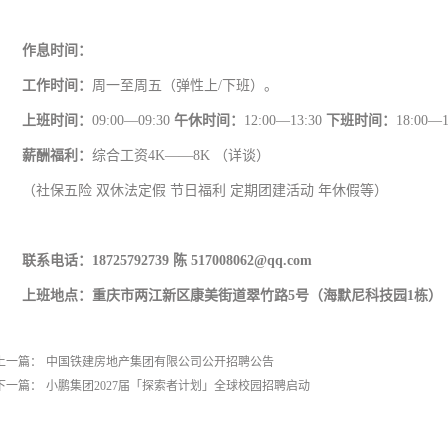
作息时间：
工作时间：
周一至周五（弹性上/下班）。
上班时间：
09:00—09:30
午休时间：
12:00—13:30
下班时间：
18:00—1
薪酬福利：
综合工资4K——8K （详谈）
（社保五险 双休法定假 节日福利 定期团建活动 年休假等）
联系电话：
18725792739
陈
517008062@qq.com
上班地点：重庆市两江新区康美街道翠竹路5号
（
海默尼科技园1栋
）
上一篇：
中国铁建房地产集团有限公司公开招聘公告
下一篇：
小鹏集团2027届「探索者计划」全球校园招聘启动