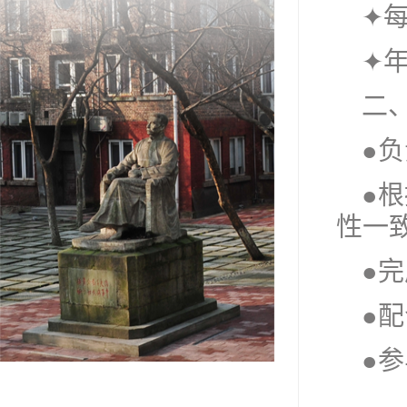
✦
✦
二
●
●
性一
●
●
●