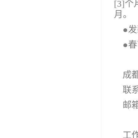
[3]个
月。
●
●春
成
联系
邮箱：
工