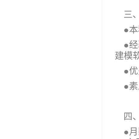
三
●
●经
建模
●
●
四
●月