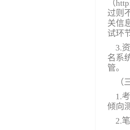
（htt
过则
关信
试环
3.
名系
管。
（
1
倾向
2.