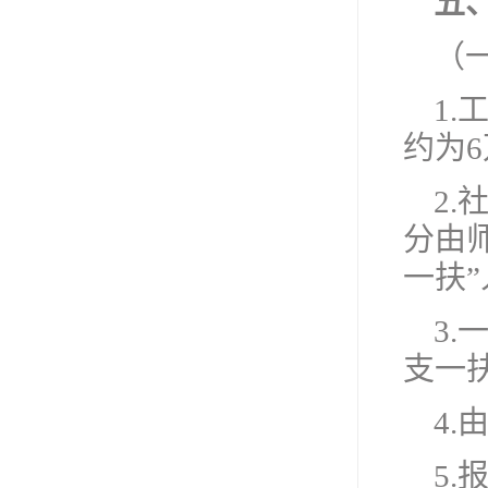
五
（
1
约为6
2
分由
一扶
3
支一扶
4
5