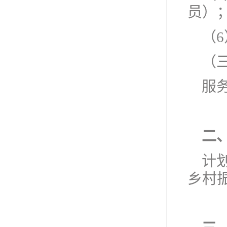
员）
（
（
服
二
计
乡村