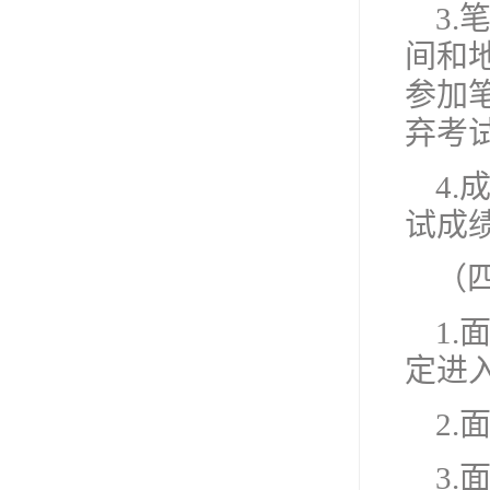
3
间和
参加
弃考
4
试成
（
1
定进
2
3