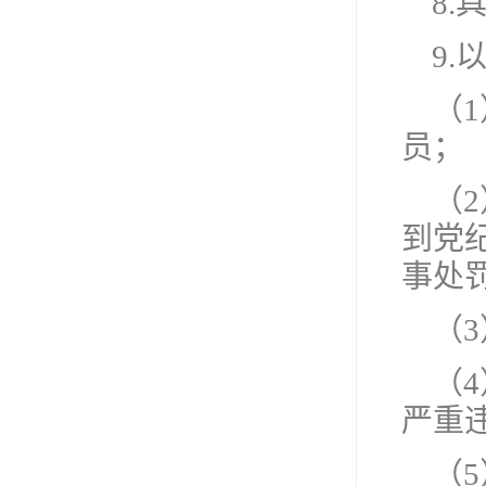
8
9
（
员；
（
到党
事处
（
（
严重
（