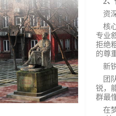
2
资
核
专业
拒绝
的尊
新
团
锐，
群最
在