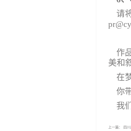
请将
pr@cy
作
美和
在
你
我
上一篇：
四川