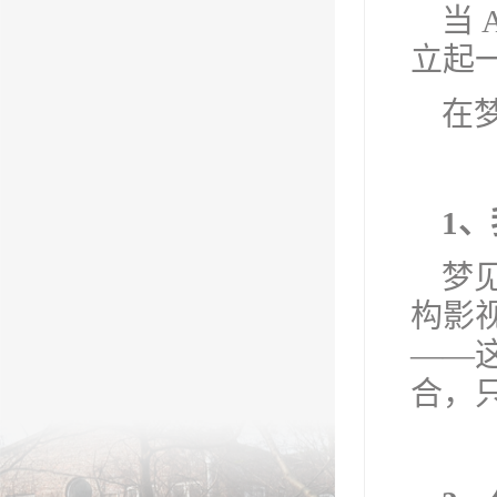
当
立起
在
1
梦
构影
——
合，