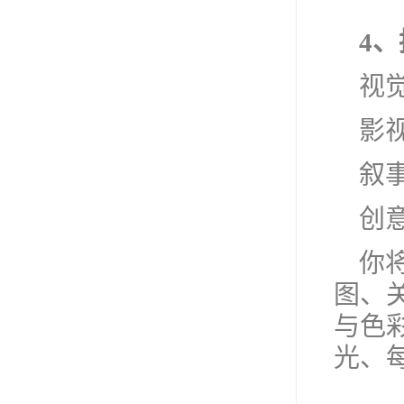
4
视
影视
叙
创意
你
图、
与色
光、