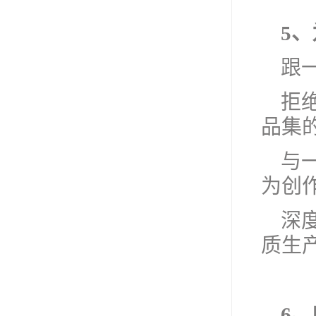
5
跟
拒
品集
与
为创
深
质生
6