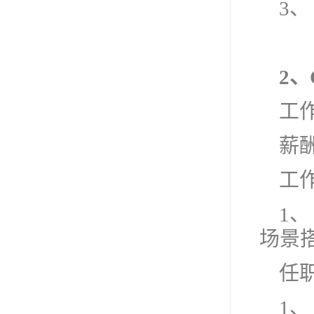
3
2、
工
薪酬
工
1
场景
任
1