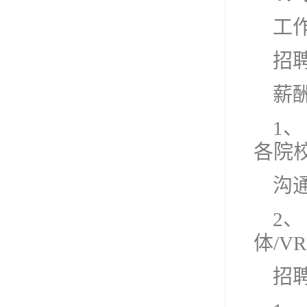
工
招聘
薪酬
1、
各院
沟
2
体/V
招