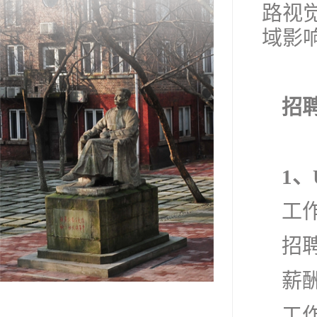
路视
域影
招
1、
工
招聘
薪酬
工