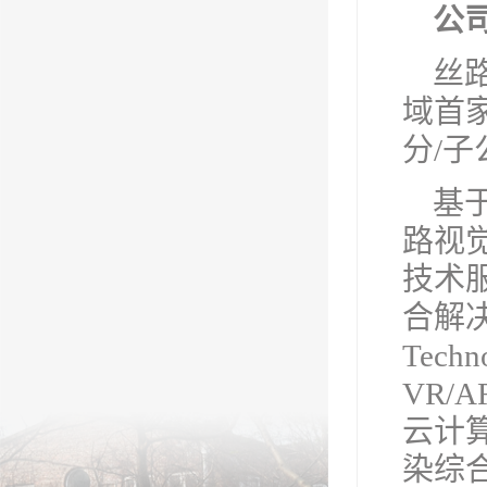
公
丝路
域首家
分/子
基
路视
技术
合解决
Tec
VR/
云计算
染综